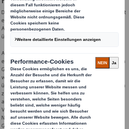
Die Inhalte unserer Seiten wurden mit größter Sorgfalt
erstellt. Für die Richtigkeit, Vollständigkeit und
Aktualität der Inhalte können wir jedoch keine Gewähr
übernehmen.
Als Diensteanbieter sind wir gemäß § 7 Abs.1 TMG für
eigene Inhalte auf diesen Seiten nach den allgemeinen
Gesetzen verantwortlich. Nach §§ 8 bis 10 TMG sind
wir als Diensteanbieter jedoch nicht verpflichtet,
übermittelte oder gespeicherte fremde Informationen
zu überwachen oder nach Umständen zu forschen, die
auf eine rechtswidrige Tätigkeit hinweisen.
Verpflichtungen zur Entfernung oder Sperrung der
Nutzung von Informationen nach den allgemeinen
Gesetzen bleiben hiervon unberührt. Eine