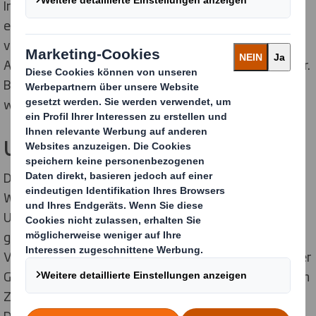
Inhalte waren zum Zeitpunkt der Verlinkung nicht
erkennbar. Eine permanente inhaltliche Kontrolle der
verlinkten Seiten ist jedoch ohne konkrete
Anhaltspunkte einer Rechtsverletzung nicht zumutbar.
Bei bekannt werden von Rechtsverletzungen werden
wir derartige Links umgehend entfernen.
Urheberrecht
Die durch die Seitenbetreiber erstellten Inhalte und
Werke auf diesen Seiten unterliegen dem deutschen
Urheberrecht. Beiträge Dritter sind als solche
gekennzeichnet. Die Vervielfältigung, Bearbeitung,
Verbreitung und jede Art der Verwertung außerhalb der
Grenzen des Urheberrechtes bedürfen der schriftlichen
Zustimmung des jeweiligen Autors bzw. Erstellers.
Downloads und Kopien dieser Seite sind nur für den