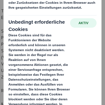
Tel. +49 6 61 88 - 118
E-Mail:
contact.sales@dssmith.com
Sitz Erlensee, Registergericht Hanau, HRA 93460
Persönlich haftende Gesellschafterin: DS Smith
Packaging Deutschland Stiftung, Sitz: Nürnberg
Stiftungsvorstand: Dr. Jürgen Bundschuh
(Vorsitzender), Safwan Sehk (stellvertretender
Vorsitzender)
Umsatzsteuer-ID: DE131165763, Steuer-Nr.
238/156/05551
Redaktionelle Verantwortung: Dr. Jürgen Bundschuh
Haftung für Inhalte