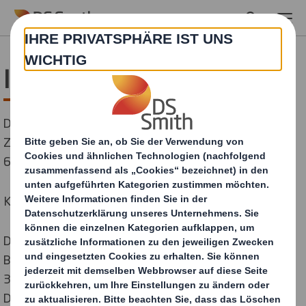
Skip to main content
Impressum
DS Smith Packaging Deutschland Stiftung & Co. KG
Zum Fliegerhorst 1312-1318
63526 Erlensee
Kontaktaufnahme bitte mit:
DS Smith Packaging Deutschland Stiftung & Co. KG
Bellingerstrasse 7-9
36043 Fulda
Deutschland