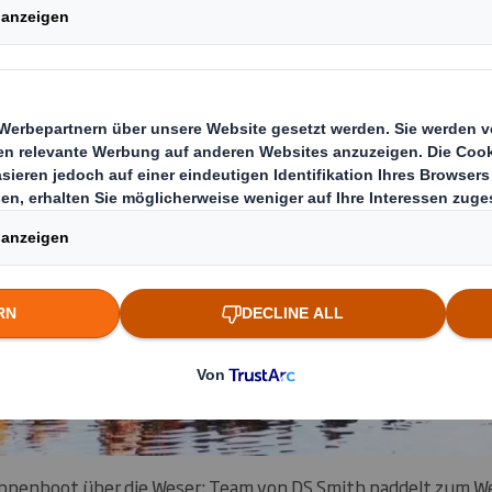
ppenboot über die Weser: Team von DS Smith paddelt zum W