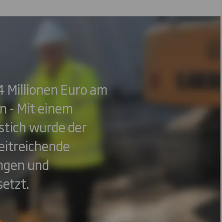
4 Millionen Euro am
 - Mit einem
stich wurde der
eitreichende
ngen und
etzt.