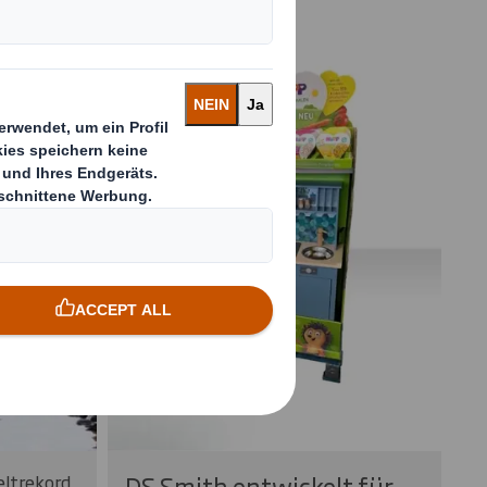
DS Smith entwickelt für
eltrekord