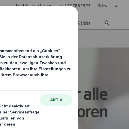
Kontaktieren Sie uns
+41 62 788 23 23
Schweiz
ltigkeit
Media
Karriere & Jobs
toren
ösungen für alle
Sektoren