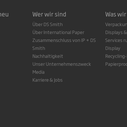
neu
Wer wir sind
Was wir
Über DS Smith
Verpacku
Über International Paper
Displays &
Zusammenschluss von IP + DS
Services 
Smith
Display
Nachhaltigkeit
Recycling
Unser Unternehmenszweck
Papierpro
Media
Karriere & Jobs