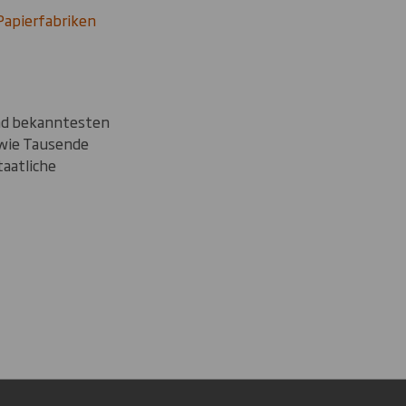
Papierfabriken
 und bekanntesten
owie Tausende
aatliche