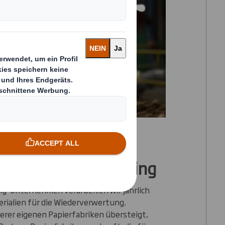
ier für das Recycling
ng-Unternehmen verarbeiten wir jährlich
rialien für die Wiederverwertung.
serer eigenen Papierfabriken übersteigt,