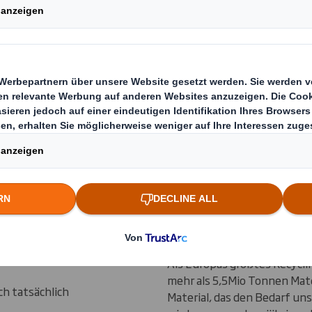
 Unternehmen
fen, den
 und
efern
ger Kosten und
nd wir sind
ges Material in
darf.
ternehmen aus
Handel von Pap
ei, ihre
hlossenes
Als Europas größtes Recycli
mehr als 5,5Mio Tonnen Mate
h tatsächlich
Material, das den Bedarf un