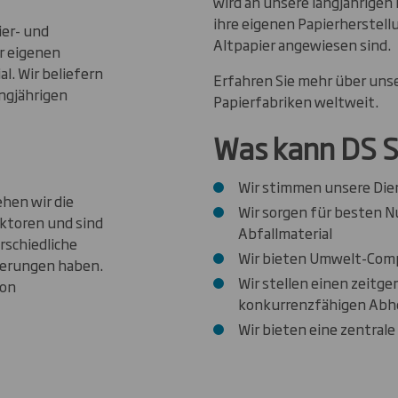
wird an unsere langjährigen 
ihre eigenen Papierherstel
er- und
Altpapier angewiesen sind.
r eigenen
l. Wir beliefern
Erfahren Sie mehr über unse
ngjährigen
Papierfabriken weltweit.
Was kann DS S
Wir stimmen unsere Dien
hen wir die
Wir sorgen für besten 
ektoren und sind
Abfallmaterial
rschiedliche
Wir bieten Umwelt-Comp
derungen haben.
Wir stellen einen zeitge
von
konkurrenzfähigen Abho
Wir bieten eine zentrale