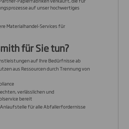
Partner-Papierfabriken verkauft, die für
lungsprozesse auf unser hochwertiges
re Materialhandel-Services für
mith für Sie tun?
stleistungen auf Ihre Bedürfnisse ab
Nutzen aus Ressourcen durch Trennung von
liance
rechten, verlässlichen und
lservice bereit
 Anlaufstelle für alle Abfallerfordernisse