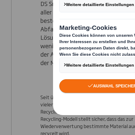
DS Smith spezialisiert sich darauf,
aller Größenordnungen dabei zu hel
besten Nutzen aus ihrem Recycling
Abfallmanagement zu ziehen. Wir li
Lösungen, die weniger Abfall, weni
weniger Komplexität ermöglichen, u
der Ansicht, dass kein recyclingfähi
der Müllverbrennungsanlage landen 
Seit über 40 Jahren unterstützen wir Un
vielen verschiedenen Industriezweigen dab
Recycling-Quoten zu steigern. Unser gesc
Recycling-Modell stellt sicher, dass das zur
Wiederverwertung bestimmte Material auc
recycelt wird.