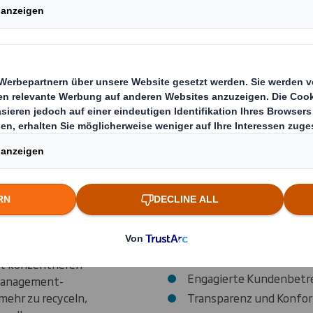
esen
Unser geschlossenes Geschä
Kunden zusammenarbeiten, u
dass das zur Wiederverwert
rungen
recycelt wird, Kosten eing
lagssektor
Recycling für Sie maximiert 
ewusst, dass
ecycling-
Warum DS Smi
ffizienz und
langen.
DS Smith kann Ihrem Druck-
ür den
die Effizienz von Recycling
uns erzielen Sie folgende Vor
Zusammenarbeit mit de
in Europa
scher Bedeutung
Eine geschlossene Recy
ngen leisten
effiziente Prozessabwic
ft konzentrieren
Engagierte Kundenbet
lmanagement-
mehr zu recyceln,
Transparenz und Konfo