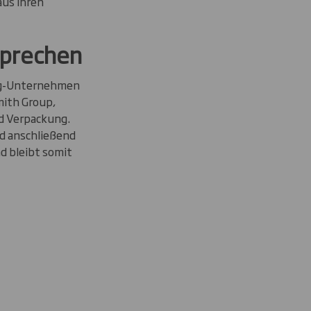
aus Ihren
sprechen
ing-Unternehmen
mith Group,
d Verpackung.
rd anschließend
d bleibt somit