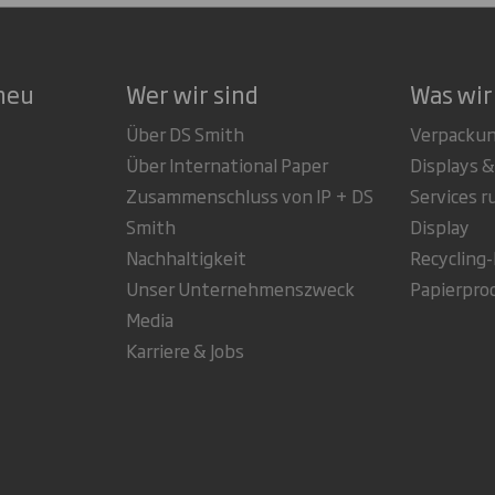
neu
Wer wir sind
Was wir
Über DS Smith
Verpacku
Über International Paper
Displays &
Zusammenschluss von IP + DS
Services 
Smith
Display
Nachhaltigkeit
Recycling
Unser Unternehmenszweck
Papierpro
Media
Karriere & Jobs