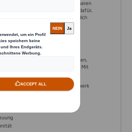
ftsmodell bedeutet, dass wir mit unseren
m Abfall zu reduzieren. Wir sorgen dafür,
ung bestimmte Material auch tatsächlich
espart werden und der Nutzen aus dem
wird.
th?
 oder Verlagsunternehmen dabei helfen,
 und Abfallmanagement zu optimieren. Mit
teile:
m größten Altpapier-Recycling-Netzwerk
cling-Lösung
klung
reuung
rmität