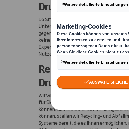
Druck- und Verlagsw
DS Smith versteht, welchen Herausforde
Unternehmen im heutigen Druck- und Ver
gegenübersehen, und ist sich außerdem b
keine zwei Unternehmen gleich sind. Als R
Experten können wir Ihnen dabei helfen, E
Nutzen aus Ihrem Recycling-Material zu er
Recycling-Lösungen f
Druck
Wir wissen, dass die Produktion von kriti
für Sie ist und Sie sich keine Unterbrechu
können. Damit Sie sich auf Ihr Kerngeschä
können, stellen wir Recycling- und Abfal
Systeme bereit, die es Ihnen ermöglichen, 