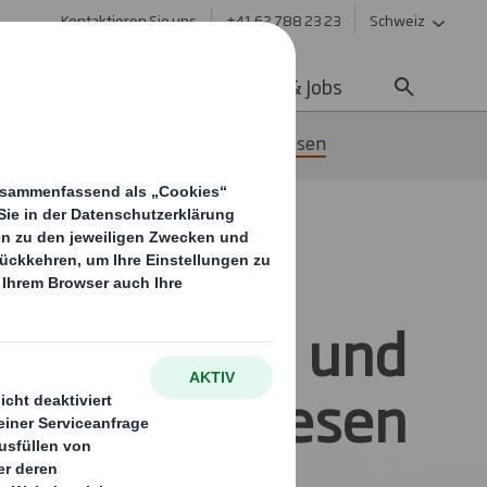
Kontaktieren Sie uns
+41 62 788 23 23
Schweiz
ltigkeit
Media
Karriere & Jobs
ktoren
Druck- und Verlagswesen
Druck- und
Verlagswesen