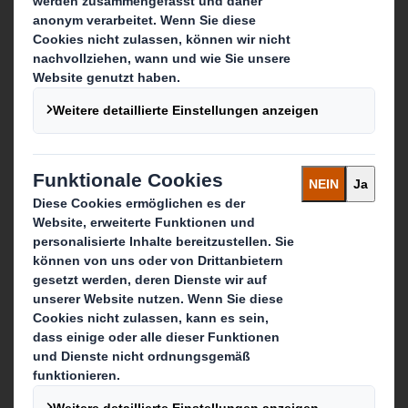
Über DS Smith
Über International Paper
Zusammenschluss von IP + DS Smith
Nachhaltigkeit
Unser Unternehmenszweck
Media
Karriere & Jobs
Was wir tun
Verpackungen
Displays & Point-of-Sale