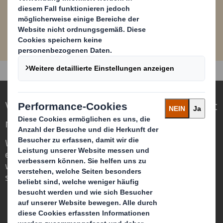
PDF
jetzt downloaden
2,1 MB
Verpackungen für eine sich wandelnde Welt
neu definieren
Wir sind anders, weil wir die Chance
erkennen, dass Verpackungen eine
wichtige Rolle in der Welt um uns herum
spielen können.
Wer wir sind