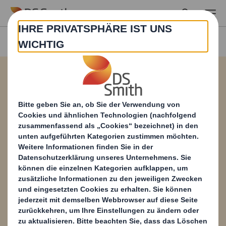
Skip to main content
Papier-Katalog
Wir bieten Ihnen
eine der größten Auswahl an
Wellpappenrohpapier-Produkten. Alle
Materialien wurden entwickelt und hergestellt,
um die heutigen
Nachhaltigkeitsherausforderungen zu erfüllen
und das ideale Material zu bieten, um Ihre
Anforderungen und die Ihrer Kunden zu
erfüllen. Eine Kopie herunterladen