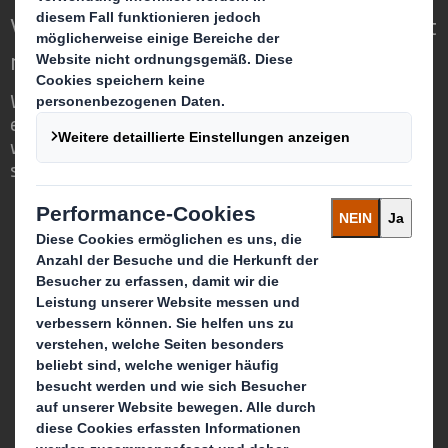
Verpackungen für eine sich wandelnde Welt
neu definieren
Wir sind anders, weil wir die Chance
erkennen, dass Verpackungen eine
wichtige Rolle in der Welt um uns herum
spielen können.
Wer wir sind
Über DS Smith
Über International Paper
Zusammenschluss von IP + DS Smith
Nachhaltigkeit
Unser Unternehmenszweck