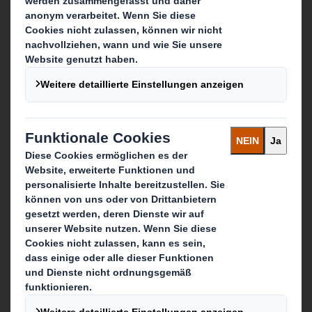
Media
Karriere & Jobs
Was wir tun
Verpackungen
Displays & Point-of-Sale
Services rund um Verpackung & Display
Recycling-Dienstleistungen
Papierprodukte
Hier erreichen Sie uns