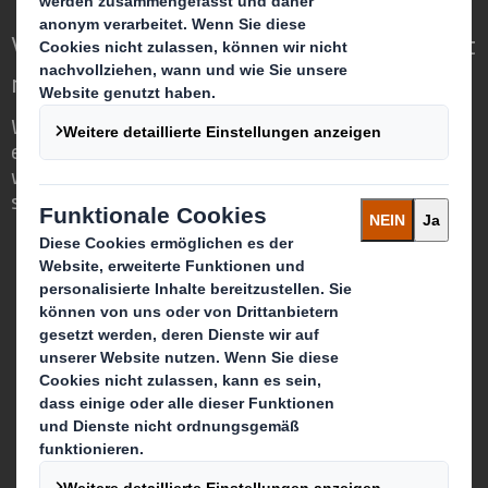
Verpackungen für eine sich wandelnde Welt
neu definieren
Wir sind anders, weil wir die Chance
erkennen, dass Verpackungen eine
wichtige Rolle in der Welt um uns herum
spielen können.
Wer wir sind
Über DS Smith
Über International Paper
Zusammenschluss von IP + DS Smith
Nachhaltigkeit