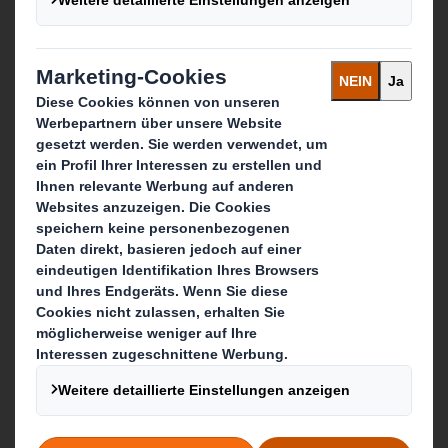
Unser Unternehmenszweck
Media
Karriere & Jobs
Was wir tun
Verpackungen
Displays & Point-of-Sale
Services rund um Verpackung & Display
Recycling-Dienstleistungen
Papierprodukte