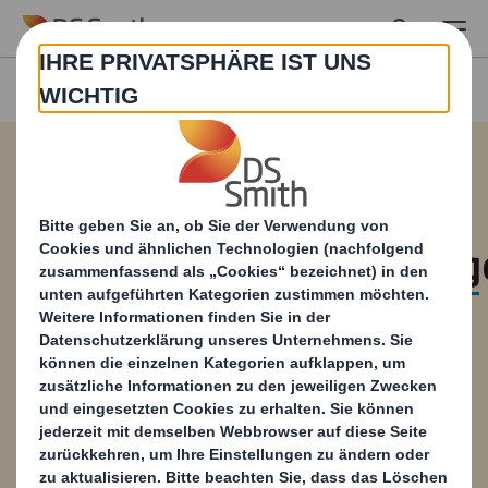
Skip to main content
Broschüre für
Recyclingdienstleistun
Bei DS Smith ist Recycling nicht nur etwas,
was wir tun. Es ist etwas, was uns ausmacht.
Denn als Teil der DS Smith Group spielen wir
eine wesentliche Rolle dabei, unseren
Geschäftsbereichen Packaging und Paper die