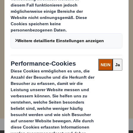
von Performance Cookies zulassen.
Powered by
PDF
Laden Sie hier die PDF-
2,5
Version herunter
MB