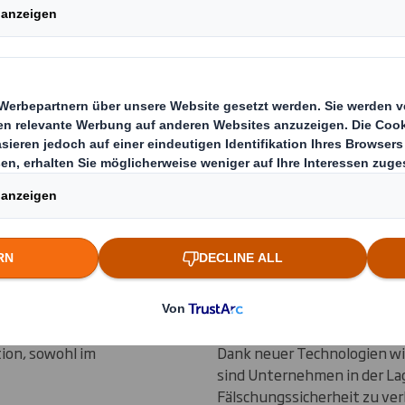
en
nden
sen
, z. B. leicht
arbe, Typ und
nen besitzen
stellung.
iesen Märkten
Zunehmend werden Feinwell
und Karton zum
Verpackung mit den gleiche
ion, sowohl im
Dank neuer Technologien wi
sind Unternehmen in der Lag
Fälschungssicherheit zu ve