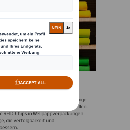
en verwendet, um eine leistungsfähige
n Funktionen wie Karton bereitzustellen.
e RFID-Chips in Wellpappverpackungen
e, die Verfolgbarkeit und
rbessern.