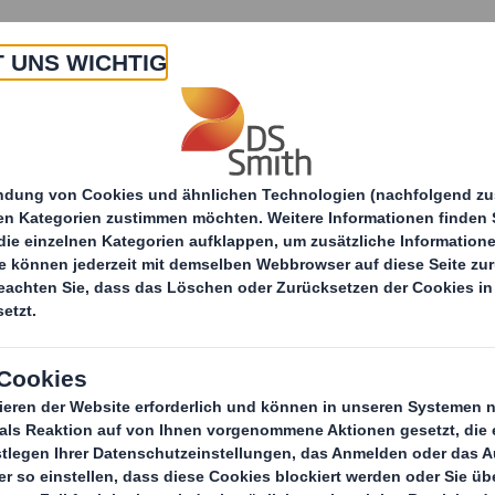
 Uns
Produkte & Service
Branchen
Nachha
ter
Textilien, Bekleidung, Schuhe & Gepäck
Texti
S
In diesem viels