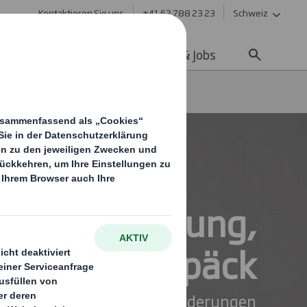
Kontaktieren Sie uns
+41 62 788 23 23
Schweiz
ltigkeit
Media
Karriere & Jobs
lien, Bekleidung,
chuhe & Gepäck
eitigen Markt sind die Anforderungen