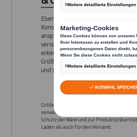
Ebenso wie Produktanzeigen müss
Konsumgüterverpackungen den Ku
ansprechen. Die Verpackungen müs
verschiedene Anforderungen erfüllen
erkennbare Produktmerkmale wie F
Größe, und Diebstahlschutzfunktio
und sind daher aufwändig in der Her
Größere Hersteller und Einzelhändler in d
verwenden Verpackungen aus Wellpappe 
Schutz der Ware und zur Produktpräsentat
Laden als auch für den Versand.