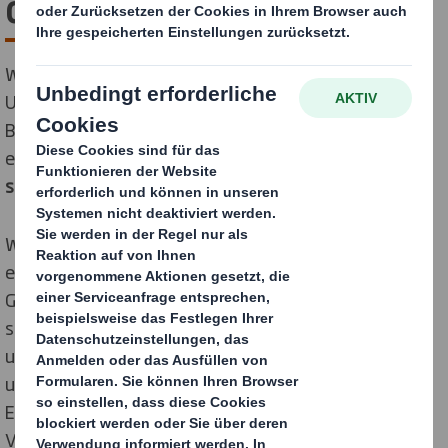
die Kreislaufwirtschaft
Wir brauchen einen neuen Ansatz für Verpackungen.
Und haben einen Bedarf an starker Führung in unserer
Branche. Das ist es, was uns antreibt und warum wir
ein gemeinsames Ziel haben: ‚
Verpackungen für eine
sich wandelnde Welt neu zu definieren
‘.
Wir wissen, dass die Kreislaufwirtschaft eine
entscheidende Rolle dabei spielt, die Bedürfnisse der
Gesellschaft zu erfüllen und künftige Generationen zu
schützen. Deshalb werden wir unser Geschäftsmodell
und unsere Verpackungslösungen revolutionieren, um
unseren Kunden zu helfen, auf die veränderten
Einkaufsgewohnheiten mit den nachhaltigen
Verpackungslösungen zu reagieren, die unsere