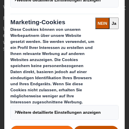
Verpackungen für eine sich wandelnde Welt
neu definieren
Wir sind anders, weil wir die Chance
erkennen, dass Verpackungen eine
wichtige Rolle in der Welt um uns herum
spielen können.
Wer wir sind
Über DS Smith
Über International Paper
Zusammenschluss von IP + DS Smith
Nachhaltigkeit
Unser Unternehmenszweck