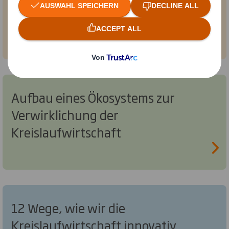
Investitionen in die
Kreislaufwirtschaft
Aufbau eines Ökosystems zur
Verwirklichung der
Kreislaufwirtschaft
12 Wege, wie wir die
Kreislaufwirtschaft innovativ