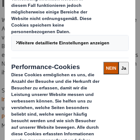
Innovation
Wir arbeiten mit der Foundation zusammen, um unsere
Agenda für
Kreislaufwirtschaft
und Innovation
voranzutreiben. Die Stiftung leistet einen enormen
Beitrag zu einer Reihe von Projekten, indem sie ihr
eigenes Wissen und ihren Erfahrungsschatz, ihr starkes
Netzwerk und ihre Fähigkeit, unsere Geschichten durch
ihre globale Reichweite zu verbreiten, einbringt.
So wurde beispielsweise HexcelWrap im "
Upstream
Innovation Handbook
" der Ellen MacArthur Foundation
vorgestellt, und auch unsere
Kreislauf-Design-
Prinzipien
wurden in Zusammenarbeit mit der Ellen
MacArthur Foundation entwickelt.