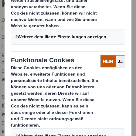
Kunde
Die Zusammenarbeit mit der Stiftung ermöglicht es
uns, unsere Kunden bei ihren Herausforderungen im
Bereich der Kreislaufwirtschaft weiter zu
unterstützen. Wir wissen, dass unsere Kunden vor
großen Herausforderungen stehen, wenn sie sich auf
das Denken der Kreislaufwirtschaft einstellen, vom
Ersatz von Kunststoffen bis hin zur
Wiederverwertbarkeit.
So bot das EMB bei einer Reihe von hochkarätigen
Kundenveranstaltungen sowie bei unseren virtuellen
Workshops einzigartige Einblicke, die darauf abzielten,
die Auswirkungen von Covid-19 zu bekämpfen und
einen nachhaltigeren Ansatz für das unvergleichliche