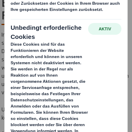
Ellen MacArthur
Foundation
Im Mai 2019 wurden wir einer der wenigen
strategischen Partner der Ellen MacArthur Foundation.
Da wir die Verpackungsindustrie auf dem Weg zu einer
stärker kreislauforientierten Wirtschaft anführen,
wollten wir die führenden Denker zu diesem Thema in
unser Unternehmen einladen, um uns herauszufordern
und dazu beizutragen, diese Agenda weiter
voranzutreiben - für uns und für unsere Kunden.
Unsere Arbeit mit der
Ellen MacArthur Foundation
konzentriert sich auf drei zentrale Arbeitsbereiche.