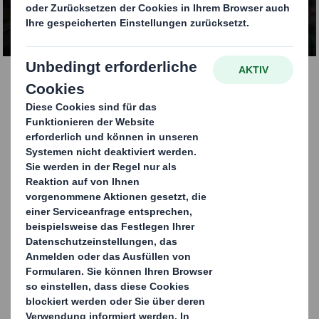
KONTAKTIEREN SIE UNS
Quick Display
Quick Displays setzen Ihre Produkte am Point-of-Sale in
Sekundenschnelle und mit nur wenigen Handgriffen
perfekt in Szene. Die innovative, abverkaufsstarke
Zweitplatzierung punktet insbesondere mit ihren
Handlingsvorteilen: Das vorkonfektionierte Display
kann in nur 15 Sekunden aufgerichtet werden. Somit
können Kosten für Co-Packing gespart und beim Aufbau
im Handel das Handling enorm erleichtert werden.
Quick Displays bieten ein hohes Maß an Flexibilität. Sie