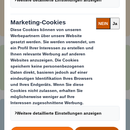
Enorme Zeitersparnis und
Handlingvorteile durch schnelles
und einfaches Aufbauen im Handel.
Aufmerksamkeitsstarke
Warenpräsentation und
verkaufsfördernde Wirkung am P.O.S.
Geringes Transportvolumen durch
clevere Konstruktion.