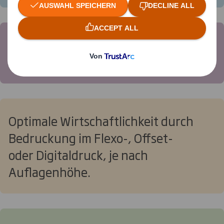
Hohes Maß an Flexibilität, einsetzbar
für unterschiedliche Displaygrößen
Optimale Wirtschaftlichkeit durch
Bedruckung im Flexo-, Offset-
oder Digitaldruck, je nach
Auflagenhöhe.