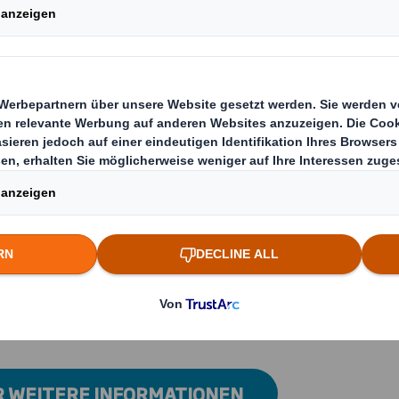
ie beim
n Ihrer
Sie mit
Ihren
gen für Just-
as Abpacken
 Sets für
it Ihnen
zept für eine
etzung.
R WEITERE INFORMATIONEN