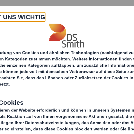
 Uns
Produkte & Service
Branchen
Nachha
Services rund um Verpackung & Display
Konfektio
K
Individuelle 