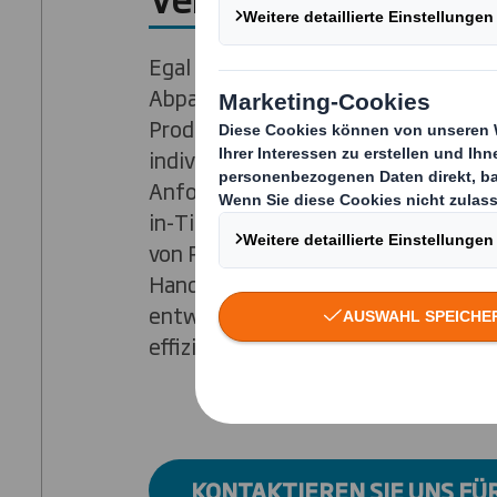
Egal vor welcher Herausforderung S
Abpacken, Umpacken oder Abfertige
Produkte stehen, wir unterstützen 
individuellen Lösungen passend zu 
Anforderungen. Ob Konfektionierun
in-Time-Abrufe, Kleinserien oder d
von Produkten in maßgeschneiderte
Handel oder Industrie, gemeinsam m
entwickeln wir ein individuelles Kon
effiziente und kostengünstige Ums
KONTAKTIEREN SIE UNS FÜ