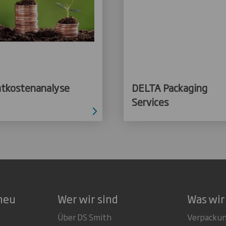
tkostenanalyse
DELTA Packaging
Services
neu
Wer wir sind
Was wir
Über DS Smith
Verpacku