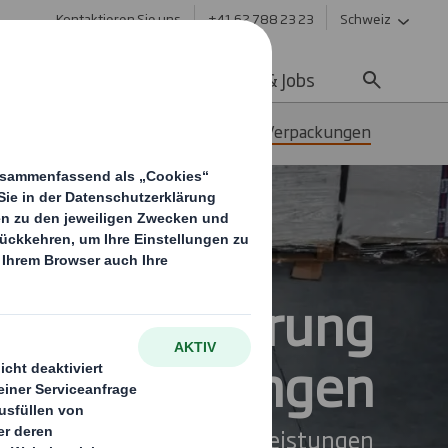
Kontaktieren Sie uns
+41 62 788 23 23
Schweiz
ltigkeit
Media
Karriere & Jobs
nierung
Konfektionierung Verpackungen
onfektionierung
Verpackungen
Abpack- und Logistikdienstleistungen