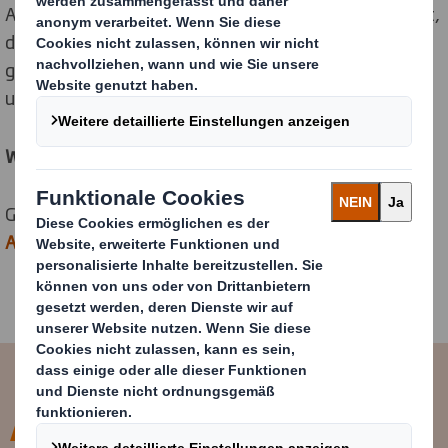
Angabe, für welchen
Fachbereich
Du Dich interessierst,
der Bescheinigung Deiner Universität und dem
gewünschten
Zeitraum
, in dem Du ein Praktikum bei
uns absolvieren möchtest.
Wir freuen uns auf Dich!
Gelange hier zur
Übersicht über die
Ansprechpartner*innen
an unseren
Standorten.