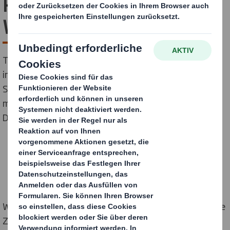
Praktikum oder als
Werkstudent kennen!
Theorie ist schön und gut, aber wie sieht es eigentlich
in der Praxis aus? Wenn Du bereits während Deines
Studiums erste Berufserfahrungen sammeln
möchtest, sind wir genau das richtige Sprungbrett für
Dich.
FINDE HIER DEINEN NEUEN JOB
Wir investieren in Deine Ausbildung und behalten Deine
Zukunft im Blick:
Einige unserer Praktikanten steigen