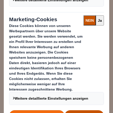
Ich habe bei DS Smith mein
Pflichtpraktikum absolviert und
war anschließend als
Werkstudentin tätig. Dabei durfte
ich von Beginn an viel
Verantwortung übernehmen und
eigene Projekte umsetzen. Deshalb
bin ich nach meinem Studium auch
direkt eingestiegen.
Dorothea