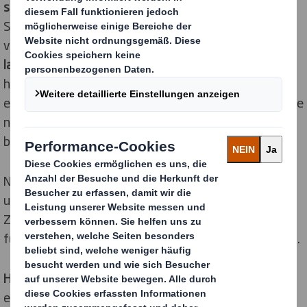
später erfolgreich bei uns ein.
Wir bieten Dir - je nach
Studienordnung - gerne ein
Praktikum
über die Dauer
von
3 bis 6 Monate
n an. Wenn Du Interesse an einer
langfristigen Werkstudententätigkeit
hast, bist Du
herzlich willkommen. Wir haben tolle Beispiele, von
ehemaligen Werkstudenten und Werkstudentinnen, die
nach dem Studium ihr Berufsleben bei DS Smith
begannen.
Natürlich bietet ein Praktikum Dir immer die Chance,
uns zu zeigen, was in Dir steckt. Wir freuen uns jeder
Zeit über die Bewerbungen engagierter Praktikanten
für das
Graduate Programme
oder eine Festanstellung.
Haben wir Dein Interesse geweckt
? Dann sende uns
eine
kurze Bewerbung
mit Deinem
Lebenslauf
, einer