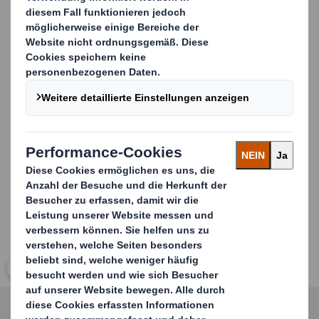
Gitterfachsysteme oder Keilsysteme für besseren
Schutz Ihrer Produkte.
Zentrierungshilfen „Centering Devices"
Zentrierungshilfen
sorgen für die perfekte Stapelung
und gleichzeitige Reduzierung von Transportschäden,
Umweltbelastungen und Kosten. Gerne beraten wir Sie.
Carousel. Use previous and next buttons to move betwe
Klicken Sie zum Vergrößern des Bildes