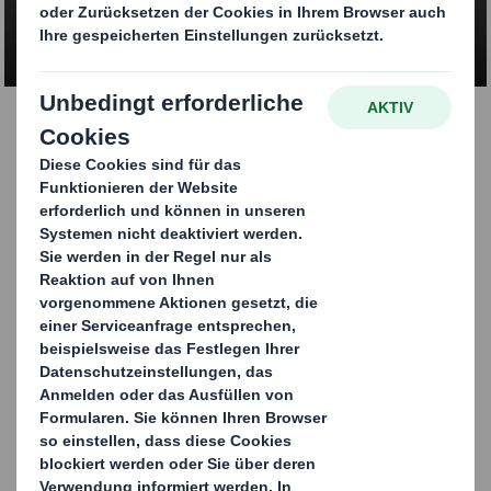
KONTAKTIEREN SIE UNS
Transportverpackunge
n
Unser Portfolio
Vom klassischen Faltkarton bis zur maschinellen
Verpackung gewähren unsere Wellpappelösungen
optimalen Schutz für Ihre Produkte. Wir bieten Ihnen
Standardlösungen oder bedarfsgerecht maßgefertigte
Lösungen mit oder ohne Aufdruck, in Klein- und
Großformat. Nach Bedarf bieten wir auch