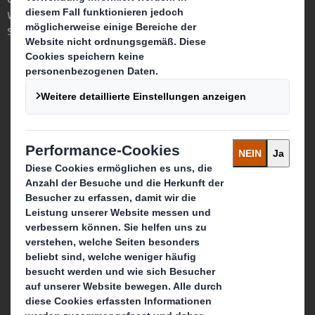
wichtige Rolle in der Welt um uns herum
spielen können.
Wer wir sind
Über DS Smith
Über International Paper
Zusammenschluss von IP + DS Smith
Nachhaltigkeit
Unser Unternehmenszweck
Media
Karriere & Jobs