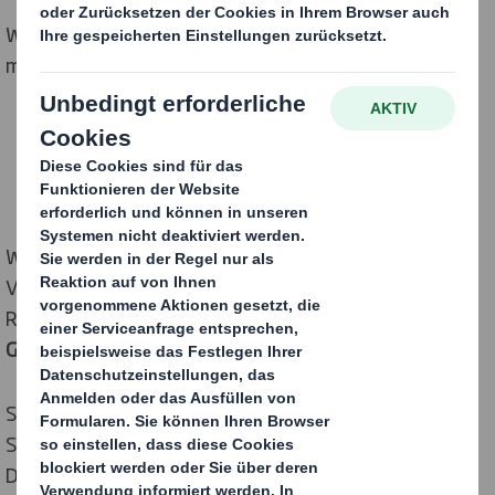
Werde auch Du Teil der DS Smith Familie und gestalte
mit uns eine nachhaltige Zukunft.
FINDE HIER DEINEN NEUEN JOB
Wir sind ein weltweit führender Anbieter nachhaltiger
Verpackungslösungen, Papierprodukte und
Recyclingdienstleistungen.
Wellpappe hat viele
Gesichter. Zeig uns Deins!
Sollte in unserem
Jobportal
gerade keine passende
Stelle für Dich dabei sein, melde Dich gerne direkt bei
Deinem
Ansprechpartner
.