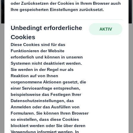
KONTAKTIEREN SIE UNS
DELTA Packaging Services
Die DELTA Packaging Services GmbH ist, als
Teil der DS Smith Gruppe, ein unabhängiger
Dienstleister in den Bereichen Verpackungs-
Management und Verpackungs-Services.
DELTA analysiert und optimiert
Verpackungslösungen sowie die
dazugehörigen Prozesse über die gesamte
Supply-Chain: innovativ, kreativ, hersteller-
und materialneutral. Für Kunden aus den