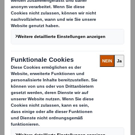
Das ist DELTA
Gegründet wurde DELTA im Jahr 2000, bedingt durch
die wachsenden Anforderungen der
Automobilindustrie. Für die optimale Abdeckung der
Bedarfe von Automobilherstellern sowie deren
Teilezulieferern in den Bereichen Verpackung,
Service und Logistik. Im Jahr 2008 erfolgte dann die
Gründung der Rechtsform DELTA Packaging Services
GmbH. Heute betreut DELTA mit einem großen
Erfahrungsschatz und zahlreichen Experten
namhafte Hersteller und Zulieferer aus
unterschiedlichen Branchen. Der Stammsitz befindet
sich in Pulheim bei Köln. Von dort aus werden
sämtliche Geschäftsaktivitäten in Deutschland und
Europa koordiniert.