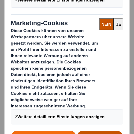
Die Optimale Verpackung ist kein
statisches Produkt – sie ist ein
dynamischer Prozess.
Immer mehr Unternehmen setzen deshalb in
ihrem Verpackungsmanagement durchgreifend an:
mit dem DELTA-Prinzip.
Das DELTA-Prinzip ist eine ganzheitliche
Sichtweise, um Optimierungs­potenziale in
buchstäblich alle Richtungen rund um die
Verpackung zu suchen und umzusetzen.
Idealerweise über die gesamte Lieferkette hinweg
– über einen Ablauf, der von vielen Informations-,
Material- und Finanzflüssen durchzogen ist.
Erfahren Sie mehr über DELTA Packaging Servies.