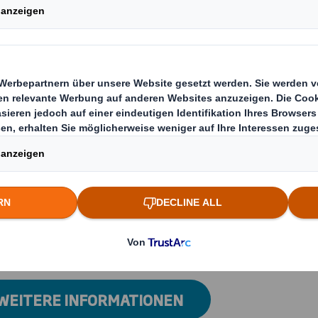
nen Trend zum
it sind neue
tmarketing
Endverbraucher
 bei
gen können wir
e den
anche gerecht
sterilen
sbesondere für
 WEITERE INFORMATIONEN