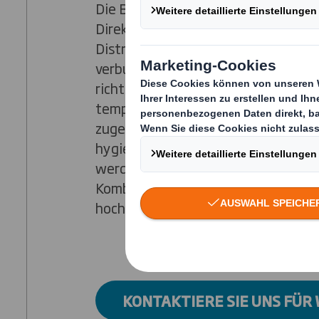
Die Branche erlebt gegenwärtig ei
Direktverkauf an Konsumenten. Dam
Distributionszyklen und ein Produk
verbunden, das sich direkt an den 
richten muss. Mit unserer Erfahrung
temperaturisolierenden Verpackun
zugelassene Lösungen anbieten, di
hygienischen Anforderungen der Br
werden. Unsere wasserdichten und 
Kombi-Verpackungen eignen sich in
hochsensible Produkte.
KONTAKTIERE SIE UNS FÜR