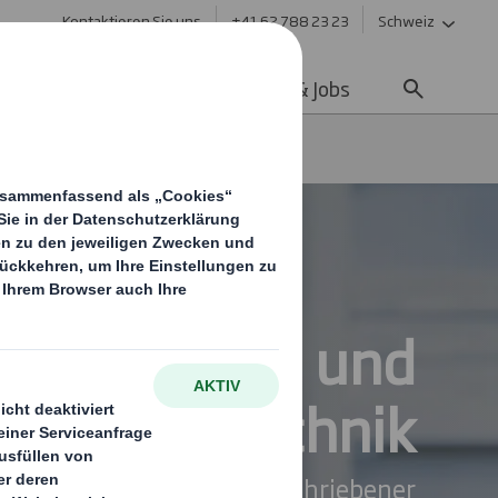
Kontaktieren Sie uns
+41 62 788 23 23
Schweiz
ltigkeit
Media
Karriere & Jobs
Pharma- und
Medizintechnik
eit und Einhaltung vorgeschriebener