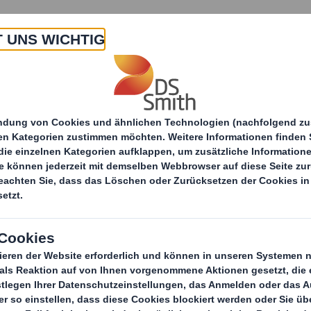
 Uns
Produkte & Service
Branchen
Nachha
Pharma- und Medizintechnik
Rückverfolgbark