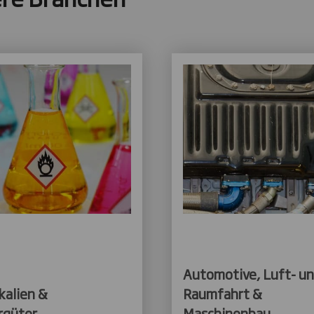
Automotive, Luft- u
kalien &
Raumfahrt &
rgüter
Maschinenbau