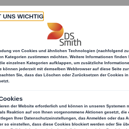
 Uns
Produkte & Service
Branchen
Nachha
Verpackungen
Industrieverpackungen
Pa
Optimierte, nach