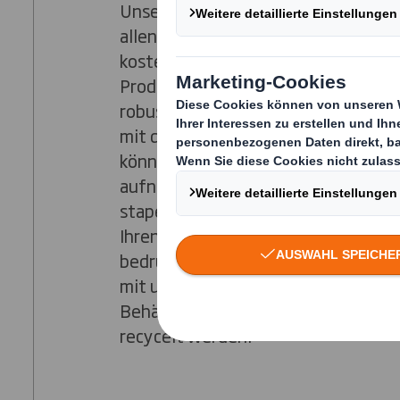
Unsere Palettenboxen aus Wellpapp
allen Größen hergestellt werden un
kostengünstige Alternative zum Ver
Produkte in vielen kleinen Behälter
robusten Palettenboxen sind in Üb
mit der Europaletten-Norm hergest
können ein Gewicht bis 1000 Kilo u
aufnehmen. Für den weltweiten Ver
stapelfähig. Die Palettenboxen kön
Ihren speziellen Anforderungen her
bedruckt werden. Bei Verwendung 
mit unseren Wellpapp-Paletten kan
Behälter wiederverwendet oder vol
recycelt werden.