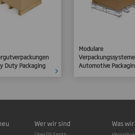
Modulare
rgutverpackungen
Verpackungssysteme
y Duty Packaging
Automotive Packagi
neu
Wer wir sind
Was wir
Über DS Smith
Verpacku