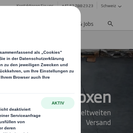
Kontaktieren Sie uns
+41 62 788 23 23
Schweiz
ltigkeit
Media
Karriere & Jobs
lettenboxen
Palettenboxen
haltige Lösungen für den weltweiten
Versand