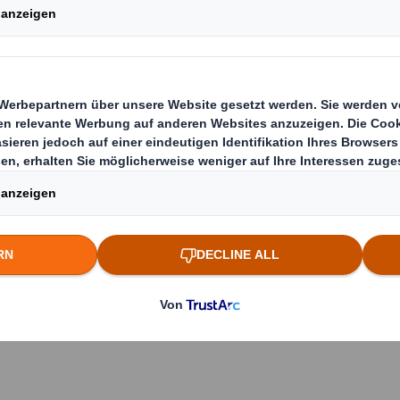
e können in
d bieten eine
sand Ihrer
n. Unsere
ereinstimmung
ellt und
nd mehr
sand sind sie
nen auch nach
gestellt und
in Verbindung
n der gesamte
lständig