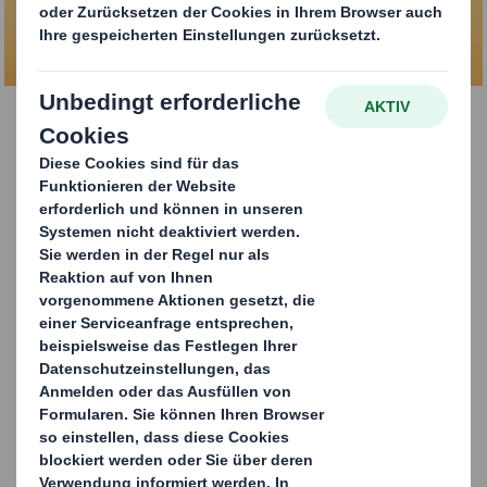
KONTAKTIEREN SIE UNS
Unsere
Versandtaschen für
schwerere
Versandgüter,
hergestellt aus
Wellpappe