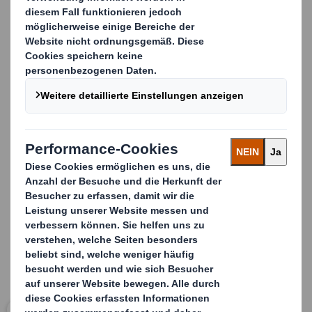
Unsere
Versandtasche aus Wellpappe für schwerere
Versandgüter
schützt Ihre Waren sicher auf dem Hin-
und Rückversand und reduziert gleichzeitig das
Transportvolumen auf ein Minimum.
Die Wellpapp-Versandtasche ist in vielen
unterschiedlichen Ausführungen
erhältlich. In den
meisten Fällen ist die Verpackungslösung vorgeklebt
und mit Selbstklebebändern bestückt.
Carousel. Use previous and next buttons to move betwe
Klicken Sie zum Vergrößern des Bildes