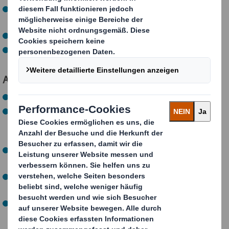
bei Maschinen und Anlagen Störungen erkennen,
Fehler analysieren und sofort beseitigen.
die teilweise sehr großen Anlagen in Betrieb nehmen.
die Anlagen und Maschinen warten.
Als zukünftiger Industriemechaniker (m/w/d)…
schlägt Dein Herz für Technik und Handwerk.
kannst Du Dir vorstellen, beim Reparieren und Warten
auch mal bis zu den Ellenbogen in der Maschine zu
stecken.
brauchst Du Mathe, z.B. zur Berechnung von Maßen,
und Physik zum Verstehen der Steuerungstechnik.
bist Du ein Vorbild in Sachen Sorgfalt, Ordnung und
Qualitätsbewusstsein.
hast Du (bald) mindestens einen guten
Hauptschulabschluss.