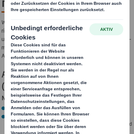
mit Zukunft
Wenn Du anpacken willst, bist Du bei DS Smith genau
richtig. Denn bei uns kannst Du nicht nur Spaß haben
und Geld verdienen, sondern auch die Welt verbessern –
mach den ersten Schritt zu Deiner spannenden
Ausbildung.
Ausbildung Industriemechaniker
(m/w/d)
Nach deiner Ausbildung kannst Du…
Produktionsabläufe organisieren und kontrollieren.
dafür sorgen, dass Maschinen und Fertigungsanlagen
betriebsbereit sind, dazu gehören auch Geräteteile und
Baugruppen.