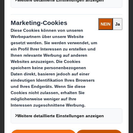
Über International Paper
Zusammenschluss von IP + DS Smith
Nachhaltigkeit
Unser Unternehmenszweck
Media
Karriere & Jobs
Was wir tun
Verpackungen
Displays & Point-of-Sale
Services rund um Verpackung & Display
Recycling-Dienstleistungen