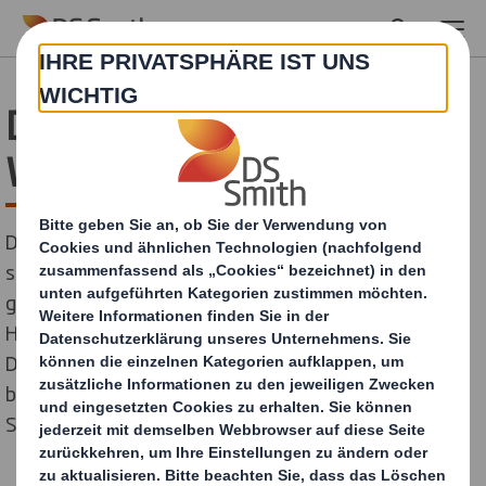
Skip to main content
DS Smith auf
Wachstumskurs
Die nachhaltigen Verpackungslösungen von DS Smith
schaffen echten Mehrwert und sind stark am Markt
gefragt. Das Unternehmen strebt an, der führende
Hersteller von Displays in Deutschland zu werden.
Dabei investiert DS Smith auch in den Nachwuchs und
bietet 10 Ausbildungsberufe und 5 duale
Studiengänge an.