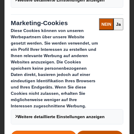
Wer wir sind
Über DS Smith
Über International Paper
Zusammenschluss von IP + DS Smith
Nachhaltigkeit
Unser Unternehmenszweck
Media
Karriere & Jobs
Was wir tun
Verpackungen