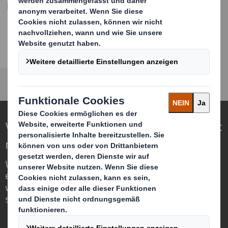
Marketing Manager Deutschland & Schweiz
lukas.bessler@dssmith.com
+49 661 88-118
Verpackungen für eine sich wandelnde Welt
neu definieren
Wir sind anders, weil wir die Chance
erkennen, dass Verpackungen eine
wichtige Rolle in der Welt um uns herum
spielen können.