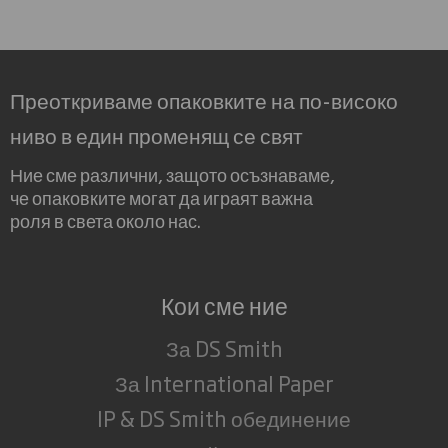
Преоткриваме опаковките на по-високо
ниво в един променящ се свят
Ние сме различни, защото осъзнаваме,
че опаковките могат да играят важна
роля в света около нас.
Кои сме ние
За DS Smith
За International Paper
IP & DS Smith обединение