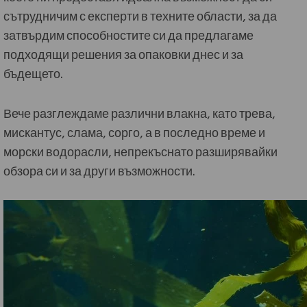
сътрудничим с експерти в техните области, за да
затвърдим способностите си да предлагаме
подходящи решения за опаковки днес и за
бъдещето.
Вече разглеждаме различни влакна, като трева,
мискантус, слама, сорго, а в последно време и
морски водорасли, непрекъснато разширявайки
обзора си и за други възможности.