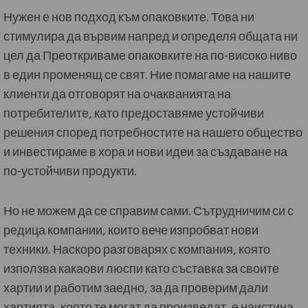
Нужен е нов подход към опаковките. Това ни
стимулира да вървим напред и определя общата ни
цел да Преоткриваме опаковките на по-високо ниво
в един променящ се свят. Ние помагаме на нашите
клиенти да отговорят на очакванията на
потребителите, като предоставяме устойчиви
решения според потребностите на нашето общество
и инвестираме в хора и нови идеи за създаване на
по-устойчиви продукти.
Но не можем да се справим сами. Сътрудничим си с
редица компании, които вече изпробват нови
техники. Наскоро разговарях с компания, която
използва какаови люспи като съставка за своите
хартии и работим заедно, за да проверим дали
хартията, която те могат да произведат, е наистина