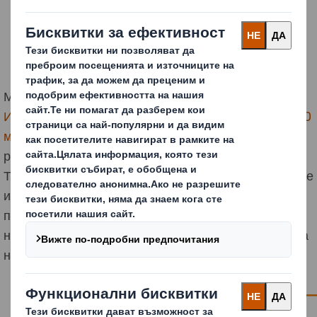
Миналата година обявихме нашия
пакет за
Изследвания и развитие и иновации на стойност 100
млн. паунда
, чиято цел е да ни помогне да ускорим
работата си в областта на Кръговата икономика.
Това включва изследване по какъв начин могат да се
използват алтернативни влакна като суровина в
производството на хартия и опаковки, на фона на
нарастващото търсене на устойчиви стоки от страна
на клиенти и потребители.