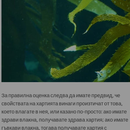
За правилна оценка следва да имате предвид, че
свойствата на хартията винаги произтичат от това,
което влагате в нея, или казано по-просто: ако имате
здрави влакна, получавате здрава хартия; ако имате
гъвкави влакна, тогава получавате хартия с