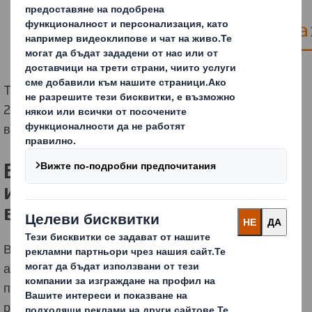
Thomas, който се присъедини към DS Smith през
2014г., има над 15-годишен опит в изследвания на
влакна в различни сектори.
Водеща роля в търсенето на
иновативни алтернативни
влакна
Все повече се увеличава интересът към
алтернативните влакна на пазара, като се обръща
по-голямо внимание на повторното използване на
различни странични продукти от производствения