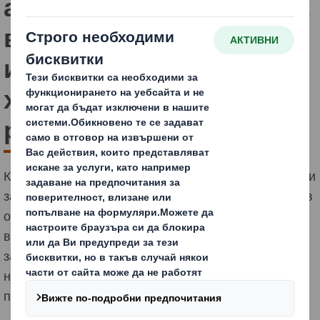
алтернативни влакна за
внедряване на
иновации в света на
хартията, опаковките и
рециклирането
Като част от нашата амбициозна стратегия „За Сега и
за бъдещето”, опазването на природните ресурси е в
основата на DS Smith, извличаме максимума от
всяко влакно, намаляваме отпадъците и
замърсяването чрез кръгови решения и екипиране
на хората с инструменти, които да ги преведат през
прехода към кръгова икономика.