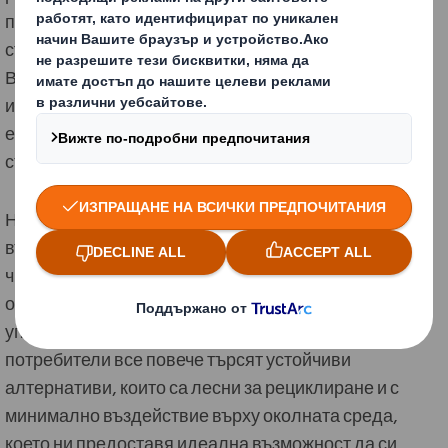
процес, като отпадъчни продукти от селското
стопанство и хранително-вкусовата промишленост.
В свят, в който се налага да преосмислим как
използваме оскъдните си ресурси, включително
енергията, постоянно търсим нови начини за
създаване на по-устойчиви продукти.
Нашите 700 дизайнери непрестанно търсят нови
възможности за създаване на кръгови решения,
чиято цел е да премахнат проблемните пластмаси в
опаковките и да запазят използваните материали в
употреба възможно най-дълго. Нашите клиенти и
потребители все повече търсят устойчиви
алтернативи, които са лесни за рециклиране и с
минимално въздействие върху околната среда,
което ни предоставя идеална възможност да си