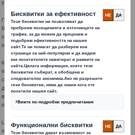
устойчивостта и растежа.
Приз Пак е единственият ежегоден конкурс в
България, който отличава иновативни
опаковки
в
сегмента на бързооборотните стоки и се организира
от списание “Хранително-вкусова промишленост”
Критериите на конкурса бяха иновативност, висока
производителност, функционалност, безопасно
съхранение и транспортиране по цялата верига на
доставки, атрактивност, удобство за потребителя и
възможност за рециклиране сред всички местни
производители на
велпапе
.
Церемонията по награждаването се състоя на 26
октомври по време на годишната конференция