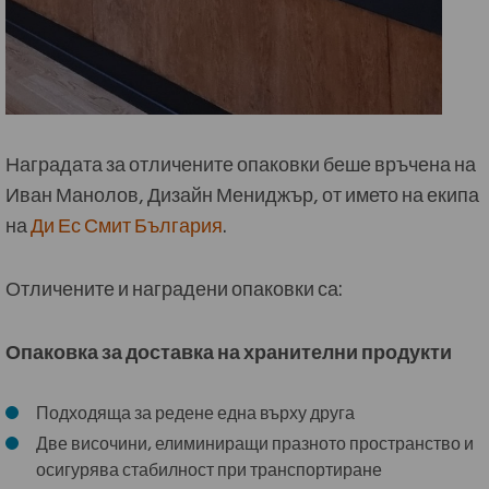
Наградата за отличените опаковки беше връчена на
Иван Манолов, Дизайн Мениджър, от името на екипа
на
Ди Ес Смит България
.
Отличените и наградени опаковки са:
Опаковка за доставка на хранителни продукти
Подходяща за редене една върху друга
Две височини, елиминиращи празното пространство и
осигурява стабилност при транспортиране