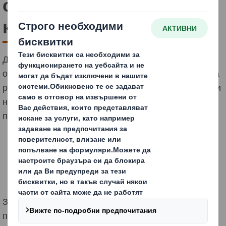
спечели 2 награди в
конкурса Приз Пак 2022
Ди Ес Смит, водещ доставчик на устойчиви
опаковъчни решения, хартиени продукти и услуги за
рециклиране в световен мащаб, получи две награди
на престижния конкурс PПриз Пак 2022 , който се
проведе на 26 октомври 2022 г.
За пета поредна година Ди Ес Смит България бе
призната за лидер в областта на иновациите,