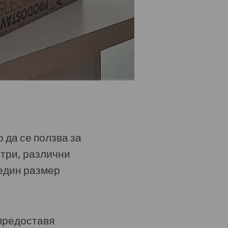
 да се ползва за
ютри, различни
 един размер
 предоставя