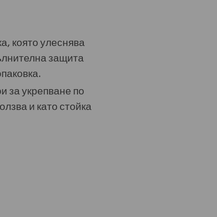
а, която улеснява
пълнителна защита
опаковка.
и за укрепване по
олзва и като стойка