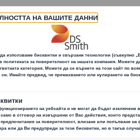
За нас
Продукти и услуги
ини и съобщения за пресата
Bing Bang | Опаковка 
 | Опаковка за Он