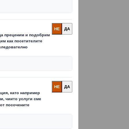
 към
овка за
о различни