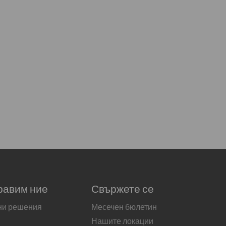
равим ние
Свържете се
ни решения
Месечен бюлетин
Нашите локации