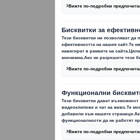
Big Bang, клие
експертите на 
електронна тъ
комплекта ком