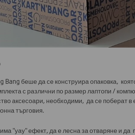
о
g Bang беше да се конструира опаковка, която
плекта с различни по размер лаптопи / комп
тво аксесоари, необходими, да се поберат в
онна търговия.
 има "уау" ефект, да е лесна за отваряне и да