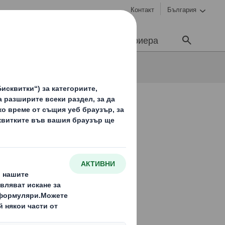
Контакт
България
Устойчивост
Медии
Кариера
за Онлайн Търговия
лайн