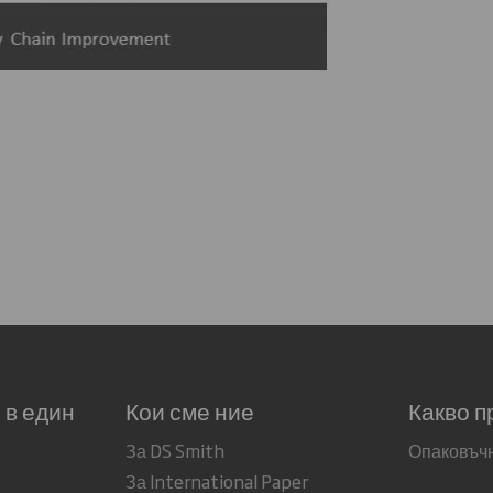
 в един
Кои сме ние
Какво п
За DS Smith
Опаковъч
За International Paper