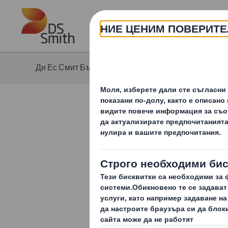
Skip to main content
Ди Ес Смит България
Медии
Нов
Bing Bang
Търговия