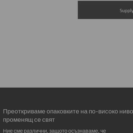
Преоткриваме опаковките на по-високо ниво
променящ се свят
Ние сме различни, защото осъзнаваме, че