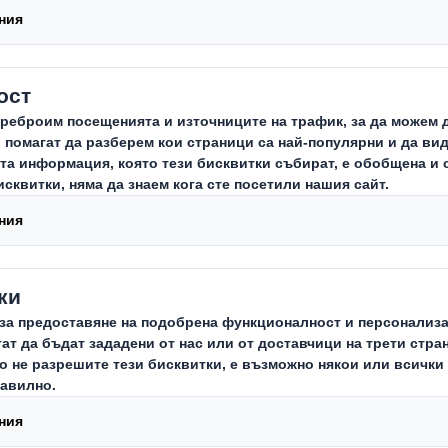
нт на DS Smith Slovenia, се обърна
DS Smith с цел разработка на опак
рговия, с която да доставят няколк
пютри.