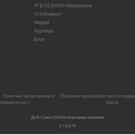
IP & DS Smith обединение
о
Устойчивост
Медии
Кариера
Блог
Политика за бисквитките
Политика против робството и трафи
 поверителност
Карта
Ди Ес Смит 2026 Всички права запазени
3.7.0.276