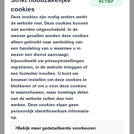
De verpakkingsoplossing bestaat uit 100%
recyclebaar golfkarton en biedt stevige bescherming
bij verzending naar winkels en verkooppunten, of
rechtstreeks naar consumenten wereldwijd. De bruine
dozen hebben een opvallend ontwerp en zijn
verkrijgbaar in verschillende uitvoeringen voor het
volledige Absolut Vodka-assortiment, waaronder
limoen, citroen, peer en watermeloen.
De smaken komen terug in de kleurcodering en het
artwork op de buitenkant van de verpakking,
aangevuld met het kenmerkende Absolut Vodka-