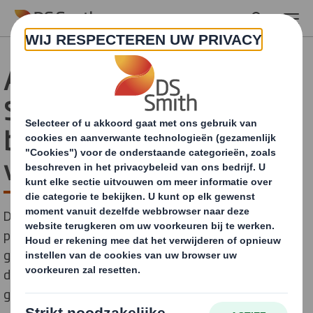
Skip to main content
Absolut Vodka en DS
Smith lanceren robuuste
bruine
verpakkingsoplossing
DS Smith en Absolut Vodka, 's werelds nummer één
premium vodka en onderdeel van de Pernod Ricard-
groep, ontwikkelden samen een nieuwe bruine
dozenoplossing voor het populaire assortiment
gearomatiseerde vodka's en sterke dranken.