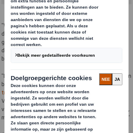
"We hebben de inkt en branding op de buitenkant van
de Absolut Vodka-verpakking aangepast, zodat deze
goed aansluit bij de uitstraling van de nieuwe bruine
dozen", aldus Anton Bengtsson, Key Account Manager
bij DS Smith.
"De verpakking is bestand tegen druk en vervorming, en
beschermt de glazen flessen optimaal tijdens
transport en handling
. We zijn blij dat we Absolut
Vodka, als een van de meest iconische en
vernieuwende merken in de wereld van sterke dranken,
mochten ondersteunen bij hun verpakkingsvraagstuk."