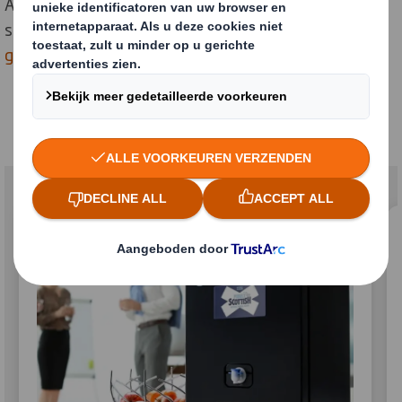
Absolut Vodka verstuurt zijn gearomatiseerde vodka's
sinds 2025 in stijlvolle maar eenvoudige bruine
golfkartonnen dozen
naar klanten in Europa.
Gerelateerde artikelen