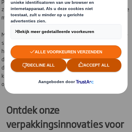
productieklaar ontwerp werd bekroond met een
zilveren onderscheiding bij De Gouden Noot, een van de
meest prestigieuze verpakkingsprijzen van Europa.
Met de DS Smith Lift Up zet het bedrijf een belangrijke
stap richting een circulaire economie en ondersteunt
het bedrijven in de drankenindustrie bij hun
duurzaamheidsdoelstellingen. De verpakking bewijst
dat innovatieve designkeuzes een concrete bijdrage
kunnen leveren aan zowel milieu-impact als
operationele efficiëntie.
Ontdek onze
verpakkingsinnovaties voor