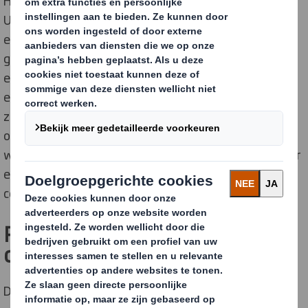
Het resultaat van dit R&D-traject is de 'DS Smith Lift
Up', een innovatieve verpakking die PET-flessen bij
elkaar houdt met een combinatie van een
golfkartonnen clip en een papieren band. De clip biedt
een ergonomische draaggreep voor consumenten en
extra ruimte voor branding, terwijl de papieren band
zorgt voor stevigheid en stabiliteit. Cruciaal is dat het
ontworpen is voor hogesnelheidsproductielijnen,
waardoor afvullers en merkeigenaren de overstap naar
een duurzame oplossing kunnen maken zonder
consessies te doen op verwerkingssnelheden.
Prijswinnende verpakking voor
de drankenindustrie
Deze combinatie van duurzaamheid, functionaliteit en