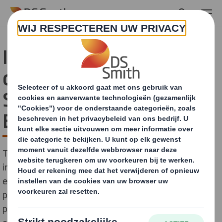
Skip to main content
Innovatieve
drankverpakking 'DS
Smith Lift Up' schittert op
Empack
Tijdens de Empack presenteerde DS Smith de
innovatieve verpakkingsoplossing 'DS Smith Lift Up',
een duurzame en volledig recyclebare vervanger voor
plastic krimpfolie in multipacks van PET-flessen. In de
presentatie ‘Van marktinzicht tot prijswinnend