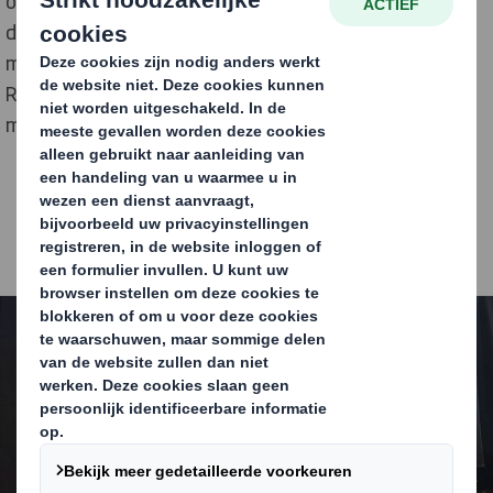
ontwerp’ werd het publiek meegenomen in het traject
dat leidde tot deze bekroonde innovatie: van
marktonderzoek en trendanalyse tot een intensief
R&D-proces en samenwerking met
machinefabrikanten.