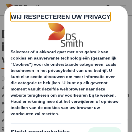
Skip to main content
DS Smith Almelo
investeert in Twentse
verpakkingsfabriek
DS Smith Almelo heeft een investering van €2 miljoen
afgerond in haar fabriek voor golfkartonnen
verpakkingen in Twente. De investering, onderdeel van
een vijfjarig moderniseringsplan, is gericht op het
versterken van het machinepark en de optimalisatie
van de interne logistiek om de productie van duurzame
golfkartonnen verpakkingen voor midden- en