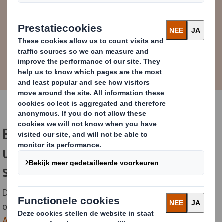
Edgar Bloem
Cluster Director Sheetplants Benelux
Efficiëntere productie en duurzame
upgrades versterken flexibiliteit en
snelheid in Almelo
De combinatie van machine investeringen en het
optimaliseren van de interne logistiek bij
DS Smith
Almelo
hebben geleid tot snellere verpakkingslijnen,