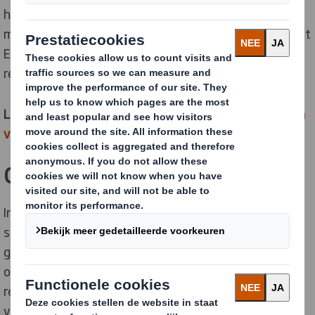
hun verpakkingen te integreren. Ze komen op een
moment dat een nieuwe studie aan het licht brengt dat
Europese volwassenen toegeven dat ze 41% van hun
recyclebaar materiaal bij het gewone afval gooien.
Lees ook:
DS Smith legt focus op paper & packaging en
verkoopt Plastics Divisie
Onduidelijkheid bij consument
In feite zei 74% dat het hun niet duidelijk was welke
soorten verpakking wel en welke niet kunnen worden
gerecycleerd. In totaal 51% van de Europeanen gaf
onduidelijke informatie over verpakkingen op als de
reden waarom zij niet zeker wisten of zij een
verpakking wel of niet moesten recyclen.