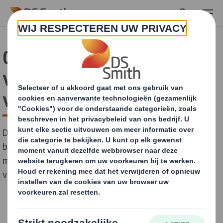
Skip to main content
Circular Design Principles
voor duurzame
verpakkingen
De aankondiging komt na nieuw onderzoek waaruit
blijkt dat verwarring over recycling ertoe bijdraagt dat
meer dan 46 miljoen ton afval wordt gestort of
verbrand