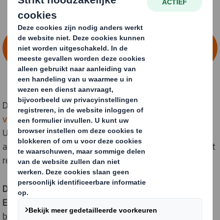
NEEM CONTACT OP VOOR MEER
INFORMATIE
DS Smith, marktleider op het gebied van
duurzame
verpakkingen
, lanceert zijn Circular Design Principles.
Uit nieuw onderzoek blijkt dat er dringend behoefte is
aan een consistent ontwerp om de verwarring rond het
recyclen van verpakkingen te helpen doorbreken.
De principes zijn ontwikkeld in samenwerking met de
Ellen MacArthur Foundation
en zijn bedoeld om
bedrijven te helpen hergebruik en recyclebaarheid in