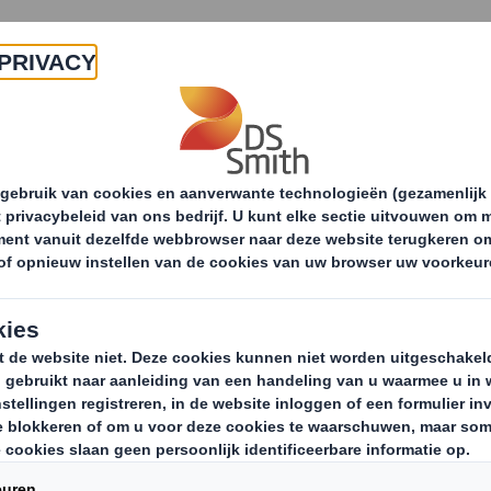
Producten & Services
Duurzaamheid
Nie
ieuwsoverzicht
Internationale Vrouwendag: Hoe ziet 
g in papier- en
ndustrie