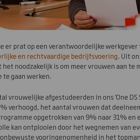
e er prat op een verantwoordelijke werkgever 
rlijke en rechtvaardige bedrijfsvoering
. Uit o
t het noodzakelijk is om meer vrouwen aan te 
e te gaan werken.
al vrouwelijke afgestudeerden in ons 'One DS
% verhoogd, het aantal vrouwen dat deelnee
 Programme opgetrokken van 9% naar 31% en e
volle kan ontplooien door het wegnemen van ev
r onbewuste vooringenomenheid in het topm