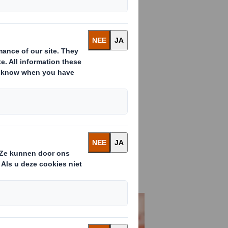
aar op 8 maart
jkwaardige
egenheid
s gesproken om
 papier- en