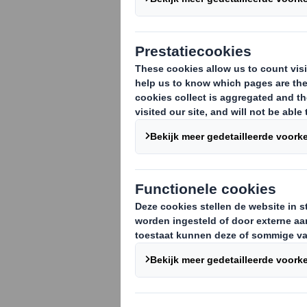
Zoals altijd v
en het thema i
wereld is een 
hebben we met
meer te weten 
recyclingindus