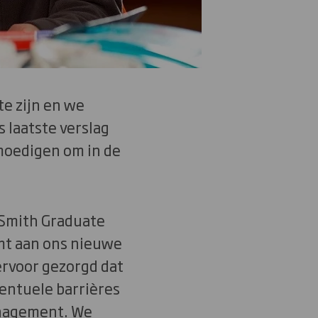
te zijn en we
ns laatste verslag
moedigen om in de
 Smith Graduate
mt aan ons nieuwe
rvoor gezorgd dat
entuele barrières
anagement. We