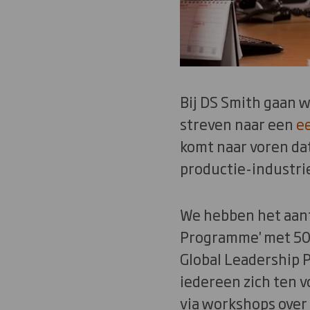
Bij DS Smith gaan w
streven naar een
ee
komt naar voren da
productie-industri
We hebben het aant
Programme' met 50
Global Leadership
iedereen zich ten 
via workshops ove