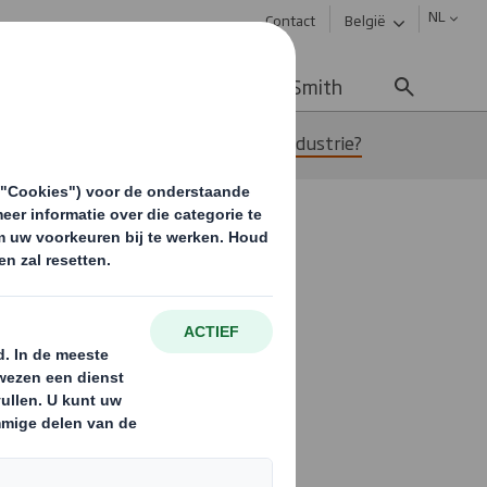
NL
Contact
België
uws & updates
Werken bij DS Smith
die eruit in de papier- en recyclingindustrie?