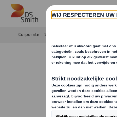
Skip to main content
Over ons
Corporate
Nieuws & updates
N
Vrouwenda
recyclingi