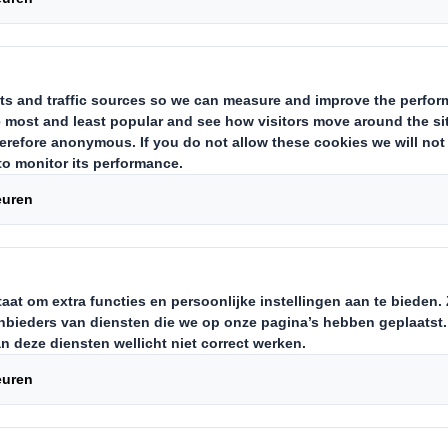
indt de Internationale Vrouwendag j
s dit jaar #EachforEqual – een geli
bevoorrechte wereld. Bij deze gel
 enkele vrouwelijke medewerker
te komen over het vrouw zijn in de
trie.