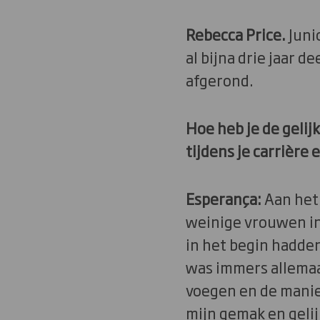
Rebecca Price.
Junio
al bijna drie jaar d
afgerond.
Hoe heb je de geli
tijdens je carrière 
Esperança:
Aan het 
weinige vrouwen in
in het begin hadde
was immers allemaa
voegen en de manie
mijn gemak en gelij