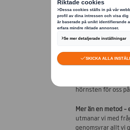
Vi har sammans
våra designers
kan du bekant
Förpackningar står a
fortsätter att pres
planet kräver fortfa
måste du vara både
hörnsten för oss p
Mer än en metod – e
utmanar vi med fråg
genomsyrar allt vi g