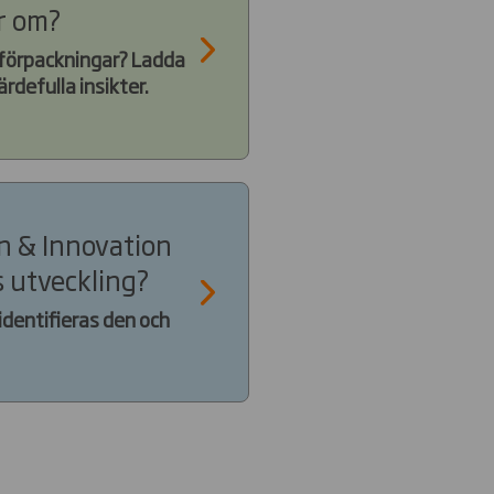
r om?
 förpackningar? Ladda
rdefulla insikter.
n & Innovation
 utveckling?
identifieras den och