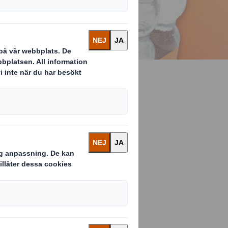
lösningar som
nderlig värld.