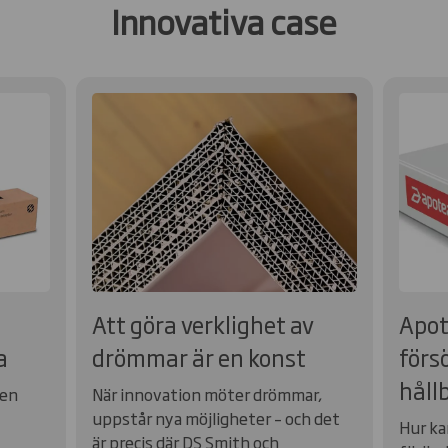
Innovativa case
Att göra verklighet av
Apote
a
drömmar är en konst
försö
håll
 en
När innovation möter drömmar,
uppstår nya möjligheter – och det
Hur ka
är precis där DS Smith och