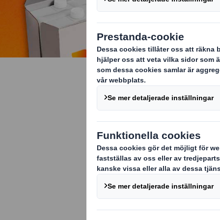
Vi är dröm
Vi är en innov
förpackningsu
gör det möjligt