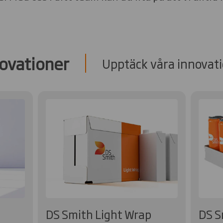
ovationer
Upptäck våra innovat
DS Smith Light Wrap
DS S