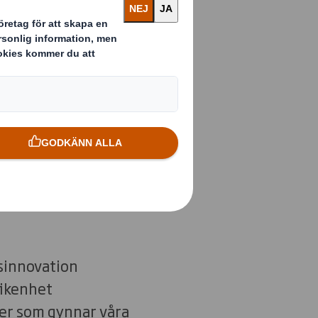
 skapats av
å produktbilden
 leveranskedjorna
 ribban – och vår
eller bara hänga med
är innovation en
sinnovation
fikenhet
déer som gynnar våra