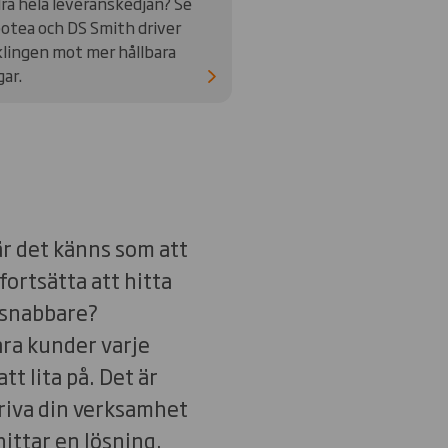
ra hela leveranskedjan? Se
otea och DS Smith driver
lingen mot mer hållbara
gar.
r det känns som att
fortsätta att hitta
a snabbare?
åra kunder varje
tt lita på. Det är
driva din verksamhet
hittar en lösning.