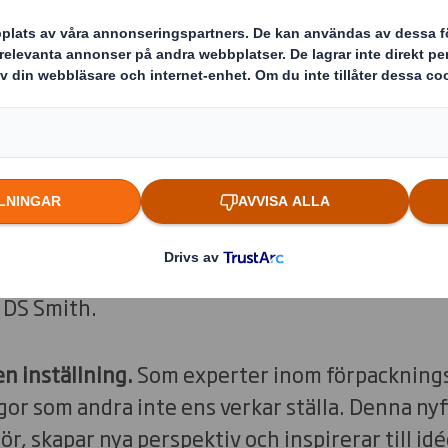
tällt några av innovationerna som
 på denna sida. Genom att klicka p
a dig mer med produkten.
ldrig stilla. Regler fortsätter att skrivas om,
sa lönsamheten, dina kunder fortsätter att höja
rande att vi blir bättre. Om du vill leda vägen 
 anpassningsbar och motståndskraftig. Därför 
å DS Smith.
n inställning.
Som experter inom förpackning
or som andra inte ens verkar ställa. Denna ny
ör, skapar nya perspektiv och inspirerar till i