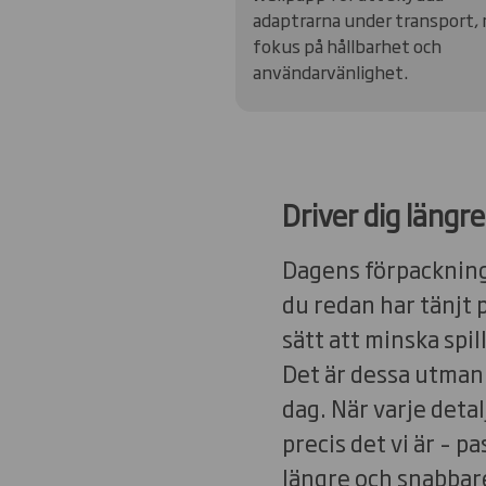
adaptrarna under transport,
fokus på hållbarhet och
användarvänlighet.
Driver dig längr
Dagens förpackning
du redan har tänjt p
sätt att minska spi
Det är dessa utmani
dag. När varje detal
precis det vi är – 
längre och snabbare.