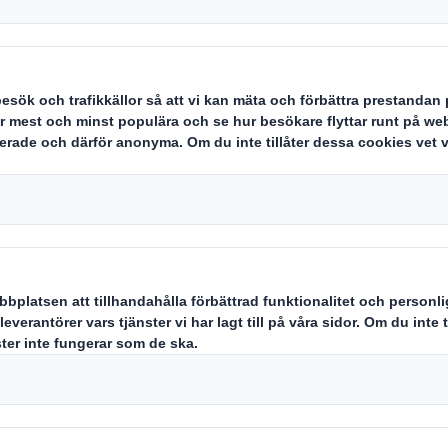
mare.
ativ operatör som löser världens
tmaningar genom att erbjuda dem 
 för oss att möta behoven i en förä