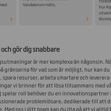
föränd
 med
Vandalorum möts.
hur Ap
utveck
lösnin
e och gör dig snabbare
sutmaningar är mer komplexa än någonsin. Nä
å gränserna för vad som är möjligt, hur kan du 
ll, spara resurser, arbeta smartare och leverer
ngar vi brinner för att lösa tillsammans med v
j spelar roll behöver du en innovationspartner a
passionerade problemlösare, dedikerade till att 
 Med oss i ditt team kan du lita på att vi alltid 