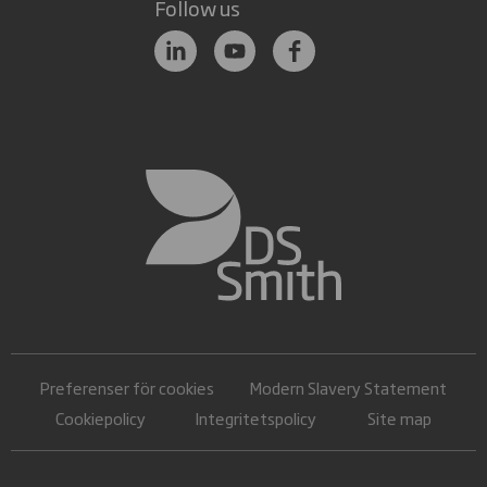
inkludera detaljer som typ och
Follow us
rätt att lämna in ett klagomål till din lokala
kvantitet av produkter eller
dataskyddsmyndighet.
tjänster, order- och
inköpshistorik, prissättning,
fakturerings- och
leveransadresser, kontostatus,
leverans- och logistikinformation
och register över korrespondens,
klagomål eller anspråk. Vi kan
också samla in finansiell
information, till exempel
bankkonto eller
betalningsuppgifter, i syfte att
behandla leverantörsbetalningar,
utfärda kundåterbetalningar och
Preferenser för cookies
Modern Slavery Statement
hantera våra konton och
faktureringsprocesser.
Cookiepolicy
Integritetspolicy
Site map
När det är nödvändigt för att