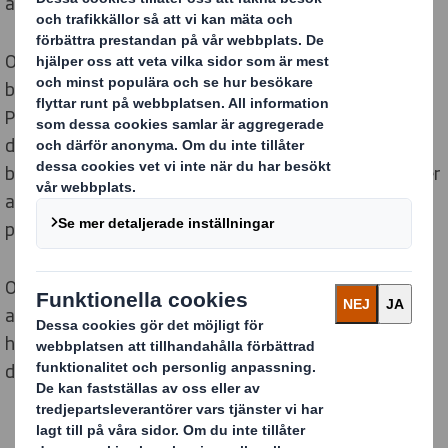
att utgöra ett uppdrags- eller anställningsavtal.
Om du befinner dig i en jurisdiktion som erkänner
begreppet Personuppgiftsansvarig eller liknande, är
Personuppgiftsansvarig DS Smith Company och/eller
dess relevanta divisioner, dotterbolag och närstående
bolag som interagerar med dig. ”Personuppgifter” avser
all information som rör en identifierad eller fysisk
person.
Om du har några frågor om hur dina Personuppgifter
används kan du kontakta vårt dataskyddsteam med
hjälp av de kontaktuppgifter som nämns i slutet av
detta Meddelande.
Vilka Personuppgifter samlar vi in och behandlar?