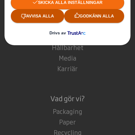
Vilka är vi?
Om DS Smith
Om International Paper
Om IP & DS Smiths sammanslagning
Hållbarhet
Media
Karriär
Vad gör vi?
Packaging
Paper
Recycling