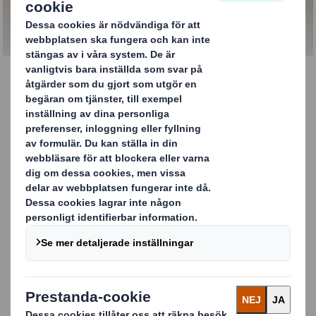
Förpackningstillbehör
Förpackningstillbehör
Förutom skräddarsydda förpackningar och
standardlådor som vi kan leverera direkt från
hyllan, har vi även allt annat du behöver på
packplatsen.
KONTAKTA OSS