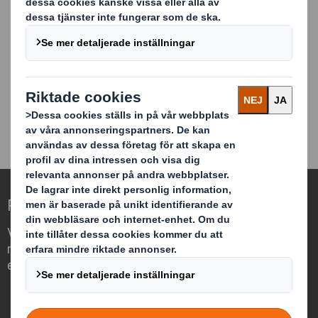
• Hela koncept för packplats
• Material för skydd och stötdämpning
• Förslutningsmaterial som tejp, m.m.
• Sträckfilm och pallhantering
• Påsar och säckar
• Produkter för avfallshantering
Redefining Packaging for a Changing World
Vi differentierar oss genom att se
möjligheten för förpackningar att spela
en viktig roll i vår omvärld.