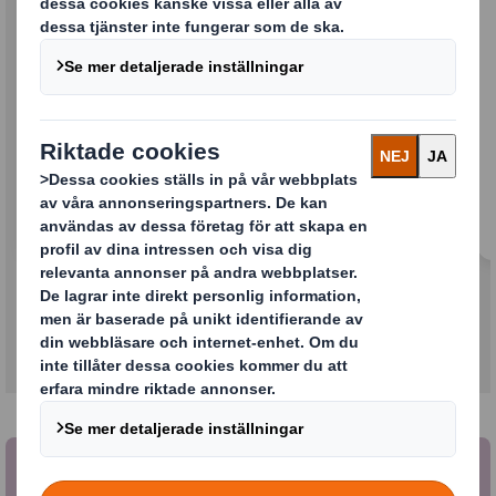
Starka inom kundupplevelsen
Vi kommer att kombinera de bästa delarna av
båda företagen för att skapa den mest lyhörda
och effektiva servicen i branschen. Vi kommer
att fortsätta leverera mervärde till dig genom
vår kundupplevelse och du kan förvänta dig
ännu mer av oss i framtiden som ett
konsoliderat företag.
Vår geografiska räckvidd