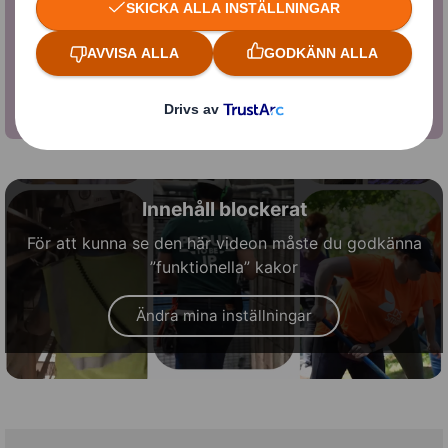
30+ Länder | 200+ Pappersbruk och
tillverkningsanläggningar i Nordamerika | 230+
Pappersbruk och tillverkningsanläggningar i EMEA |
65,000+ kollegor
Innehåll blockerat
För att kunna se den här videon måste du godkänna
”funktionella” kakor
Ändra mina inställningar