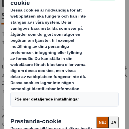
DS Smiths
sammanslagning
Tillsammans skapar vi den globala ledaren inom
hållbara förpackningslösningar.
International Paper och DS Smith, två av de ledande
tillverkarna av hållbara förpackningslösningar, wellpapp
och massaprodukter, gick samman den 31 januari 2025.
Detta för att tillsammans skapa en ny global ledare
inom hållbara förpackningslösningar.
Genom att kombinera styrkorna och kapaciteten hos
våra två verksamheter står vi nu redo att serva våra
kunder bättre än någonsin.