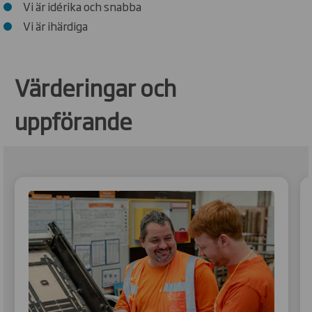
Vi är idérika och snabba
Vi är ihärdiga
Värderingar och
uppförande