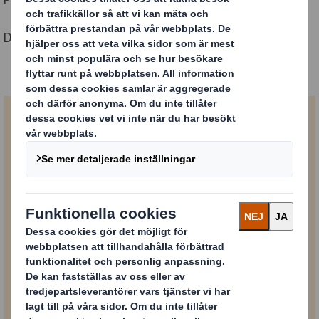
Det är där DS Smith – och du – kommer in.
Allt vad du kan!
Läs broschyren om hur det är att vara en del
av DS Smith.