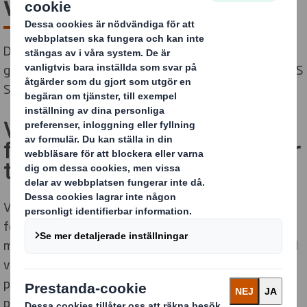
världen
Du är engagerad, bryr dig om planeten och vill ha en
givande karriär med ett viktigt syfte - välkommen till DS
Smith. Vi kommer passa bra ihop.
Vi är ett globalt
förpackningsföretag som bidrar
till en mer hållbar värld
Världen har alltid förändrats. Men just nu ändras den
fortare än någonsin. Som konsumenter kräver vi alla
mer av de produkter och tjänster vi köper. Samtidigt vill
vi att de företag vi köper från radikalt ska minska sin
påverkan på omvärlden. Och, där det är möjligt, ha en
positiv effekt på människor och planeten.