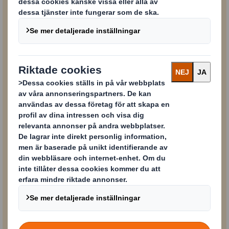
Innehåll blockerat
För att kunna se detta innehåll måste du godkänna ”prestanda”-kakor
Powered by
PDF
Klicka här för att ladda ned
15,2
broschyren
MB