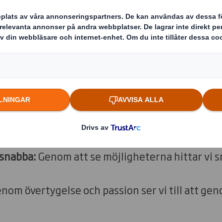
miljösmarta lösningar till våra kund
gar
mang:
Genom att vara stolta över det vi gör och
tällda och vår omvärld.
om att alltid hålla det vi lovar.
:
Genom att konstruktivt utmana varandra och os
veckla sättet vi arbetar på.
 snabba:
Genom att se möjligheterna hittar vi s
nom övertygelse och passion ser vi till att gen