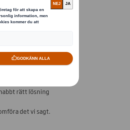
er.
 bry oss om våra
s själva för att
nabbt rätt lösning
omföra det vi sagt.