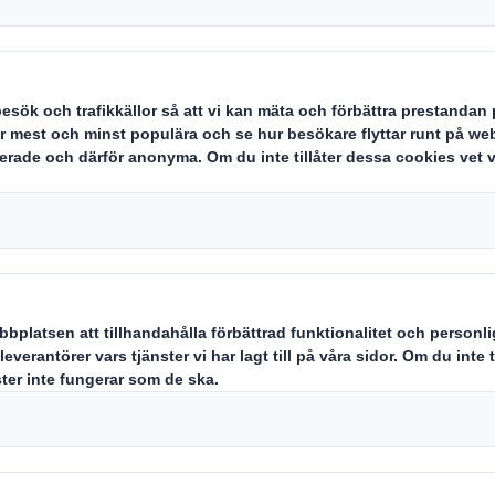
tt bli den ledande leverantören av h
ra förpackningslösningar. Vi ska l
uda bra service, produkter med go