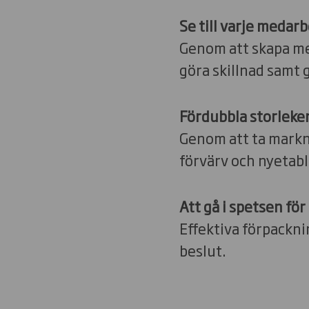
Se till varje medar
Genom att skapa mer
göra skillnad samt 
Fördubbla storlek
Genom att ta markn
förvärv och nyetabl
Att gå i spetsen för
Effektiva förpacknin
beslut.