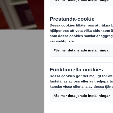
Strategi
Vår vision är a
återvinningsba
genom att erbj