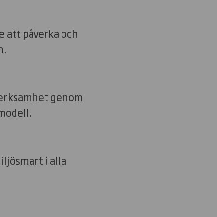
e att påverka och
n.
 verksamhet genom
modell.
ljösmart i alla