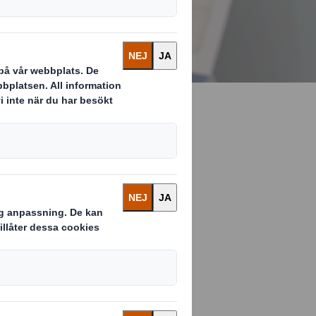
ållbara och
yckas med det
d kvalité samt