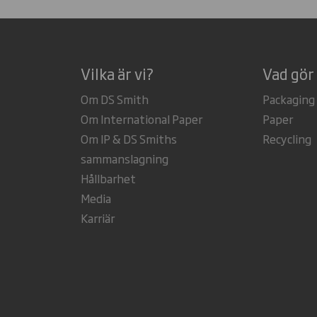
Vilka är vi?
Vad gör 
Om DS Smith
Packaging
Om International Paper
Paper
Om IP & DS Smiths
Recycling
sammanslagning
Hållbarhet
Media
Karriär