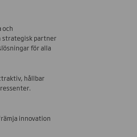
a och
h strategisk partner
lösningar för alla
traktiv, hållbar
tressenter.
 främja innovation