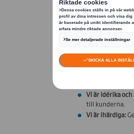
innovativa och 
Våra värderin
Vi visar engage
kunder, våra ans
Vi är pålitliga:
Gen
Vi vågar utmana
utvärdera och ut
Vi är idérika och
till kunderna.
Vi är ihärdiga:
Ge