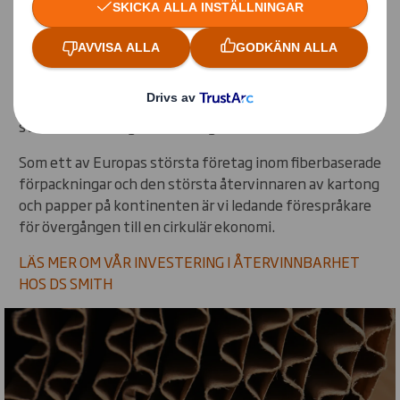
släpps ut på marknaden vara återvinningsbar senast
2030.
Genom att samarbeta med DS Smith och välja
fiberbaserade, wellpappförpackningar investerar du i
ett material som är cirkulärt till sin natur och redan i
stor utsträckning återvinningsbart.
Som ett av Europas största företag inom fiberbaserade
förpackningar och den största återvinnaren av kartong
och papper på kontinenten är vi ledande förespråkare
för övergången till en cirkulär ekonomi.
LÄS MER OM VÅR INVESTERING I ÅTERVINNBARHET
HOS DS SMITH
Carousel. Use previous and next buttons to move betw