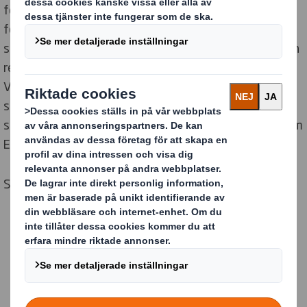
förpackningslösningar har DS Smith följt PPWR-
förslaget från början. Vi har vidtagit åtgärder för att
säkerställa att vårt sortiment är marknadsledande och
redo att uppfylla ambitionerna i de nya regleringarna.
Vi har en unik position för att hjälpa våra kunder och
samarbetspartners i hela leveranskedjan att anpassa
sig till den nya verkligheten för förpackningsregler inom
EU.
Så här kan vi hjälpa dig.
Återvinning i praktiken
Med de nya PPWR-reglerna måste all förpackning som