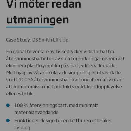
Vi möter redan
utmaningen
Case Study: DS Smith Lift Up
En global tillverkare av läskedrycker ville förbättra
återvinningsbarheten av sina förpackningar genom att
eliminera plastkrympfilm på sina
1
,
5
-liters flerpack.
Med hjälp av våra cirkulära designprinciper utvecklade
vi ett
100
% återvinningsbart kartongalternativ utan
att kompromissa med produktskydd, kundupplevelse
eller estetik.
100
% återvinningsbart, med minimalt
materialanvändande
Funktionell design för en lättburen och säker
lösning