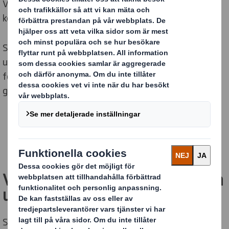
Vårt mål är att skapa framtidssäkra lösningar utan att
kompromissa med förpackningens kvalitet.
Som en erkänd ledare inom cirkulär ekonomi har vi en
unik position att hjälpa dig omdefiniera dina
förpackningar för en föränderlig värld och att navigera
genom dessa förändringar.
HAR DU FRÅGOR OM PPWR?
Vi kan hjälpa dig att möta denna
utmaning.
Som Europas ledande leverantör av hållbara