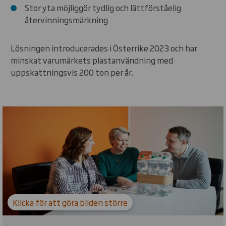
Stor yta möjliggör tydlig och lättförståelig
återvinningsmärkning
Lösningen introducerades i Österrike
2023
och har
minskat varumärkets plastanvändning med
uppskattningsvis
200
ton per år.
Carousel. Use previous and next buttons to move betw
Klicka för att göra bilden större