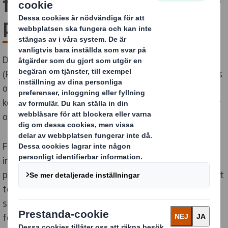
förpackningsrevolution är
på gång. Är du redo?
Direktivet om förpackningar och förpackningsavfall
(PPWR) förändrar i grunden hur förpackningar designas
och används i Europa. Denna omvälvande förändring
kommer att kräva att leveranskedjor för förpackningar
omprövar sina arbetsmetoder.
För att hantera utmaningarna framöver behöver du en
innovativ lösningspartner som kan omdefiniera hur
produkter designas, märks, fraktas och förpackas. Vårt
team av experter inom förpackningsdesign är redo att
samarbeta och optimera fiberbaserade
förpackningslösningar anpassade efter dina behov.