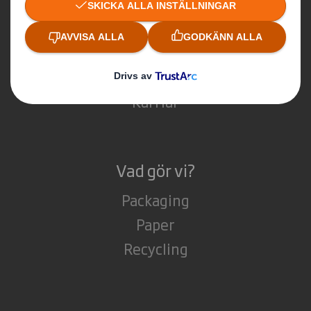
Om International Paper
Om IP & DS Smiths sammanslagning
Hållbarhet
Media
Karriär
Vad gör vi?
Packaging
Paper
Recycling