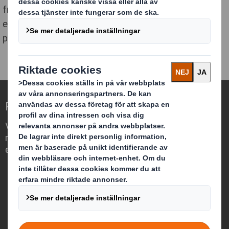
framgångsrika de är i övergången till en cirkulär
ekonomi. Vi arbetar tillsammans med andra globala
partners och EMF för att utveckla Circulytics.
Redefining Packaging for a Changing World
Vi differentierar oss genom att se
möjligheten för förpackningar att spela
en viktig roll i vår omvärld.
Vilka är vi?
Om DS Smith