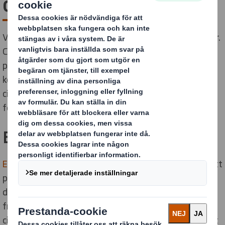
cirkulär ekonomi
Vår värld förändras snabbt och förändringstakten ökar.
Cirkulära ekonomier och delningsekonomier,
påskyndade av en ny generation mer medvetna
konsumenter, utmanar status quo. Vi har skapat en
cirkulär verksamhet med fokus på miljösmarta
förpackningar.
Ellen MacArthur Foundation
Ellen MacArthur Foundation
lanserades 2010 i syfte att
påskynda övergången till en cirkulär ekonomi. Sedan
den skapades har välgörenhetsorganisationen vuxit
fram som en global opinionsledare och satt den
cirkulära ekonomin på agendan för beslutsfattare runt