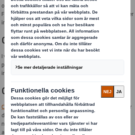
om i världen. Vårt partnerskap med Ellen MacArthur
Foundation påskyndar vår cirkulära ekonomi och stödjer
innovation i hela verksamheten.
Case
I vårt kundmagasin
INSIDE
kan du läsa många exempel
på hur vi hjälpt våra kunder bli mer cirkulära med
innovativa och miljösmarta förpackningslösningar.
Circulytics
Circulytics
,
utvecklat av Ellen MacArthur Foundation, är
det mest omfattande verktyget som finns tillgängligt
när det gäller att mäta cirkuläritet. Det är designat för
att hjälpa organisationer att se hur förberedda och