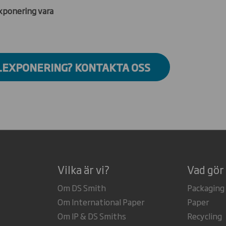
exponering vara
LLEXPONERING? KONTAKTA OSS
Vilka är vi?
Vad gör 
Om DS Smith
Packaging
Om International Paper
Paper
Om IP & DS Smiths
Recycling