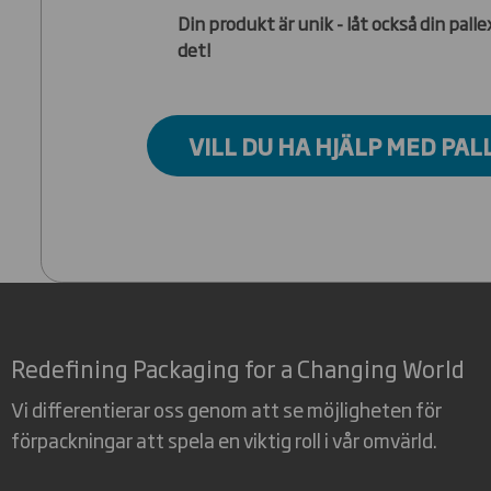
Din produkt är unik - låt också din pall
det!
VILL DU HA HJÄLP MED PA
Redefining Packaging for a Changing World
Vi differentierar oss genom att se möjligheten för
förpackningar att spela en viktig roll i vår omvärld.