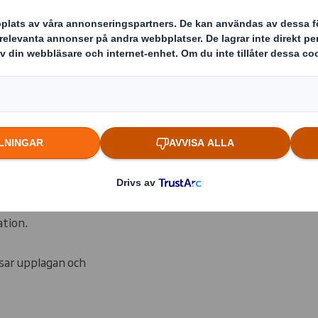
er än bara
u hjälp att
dukt bäst.
tion.
ssar upplagan och