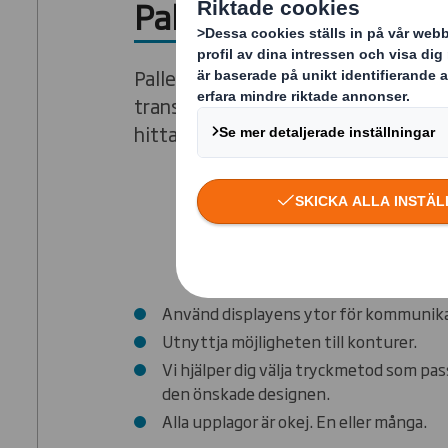
Pallexponering
Pallexponering handlar om mycket m
transporten till butik. Med oss får d
hitta den lösning som passar din pro
Använd displayens ytor för kommunika
Utnyttja möjligheten till konturer.
Vi hjälper dig välja tryckmetod som pa
den önskade designen.
Alla upplagor är okej. En eller många.