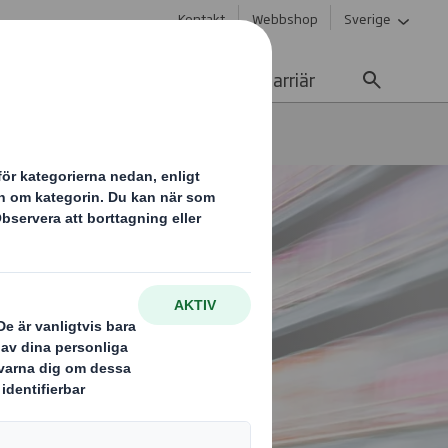
Kontakt
Webbshop
Sverige
Hållbarhet
Media
Karriär
Pallexponering