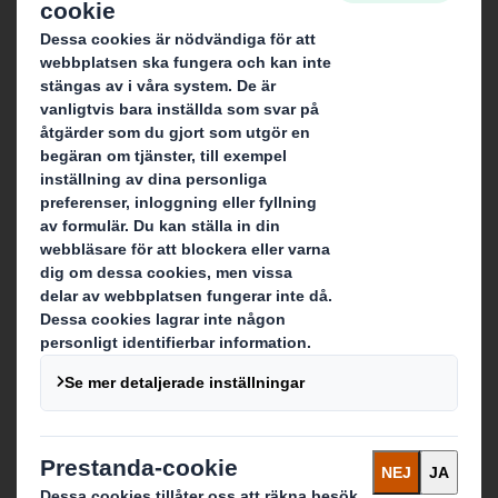
Om DS Smith
Om International Paper
Om IP & DS Smiths sammanslagning
Hållbarhet
Media
Karriär
Vad gör vi?
Packaging
Paper
Recycling