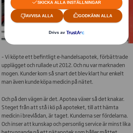
– Vi köpte ett befintligt e-handelsapotek, förbättrade
upplägget och rullade ut 2012. Och nu var marknaden
mogen. Kunder kom så snart det blev klart hur enkelt
man även kunde köpa medicin på nätet.
Och på den vägen är det. Apotea växer så det knakar.
Steget från att stå i kö på apoteket, till att hämta
medicin i brevlådan, är taget. Kunderna ser fördelarna.
Och inser att kunskap och personlig service är minst lika
betryggande på ett nätapotek som håller måttet.