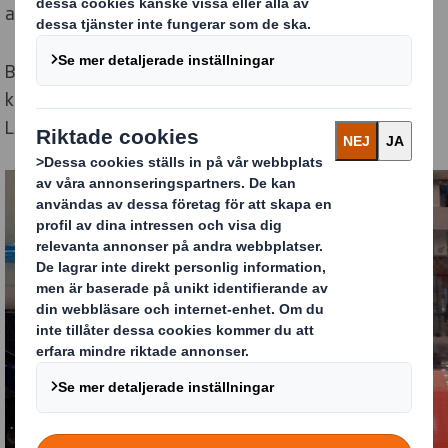
att lära folk köpa apoteksvaror på nätet.
Branschen hade just omreglerats så att flera aktörer
kunde vara med, förutsatt att man levde upp till
Läkemedelsverkets krav.