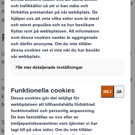
inom värdepapper. Det blev det inte. Så bolaget fick vila
några år, men väcktes till liv när jag hittade spännande
affärsmöjligheter – på nåt man kallade Internet.
Pionjärer
Upptäckten resulterade i Adlibris – bokhandeln som var
med och bröt mark för dagens nätbutiker.
– Då krävdes det en del jobb för att övertyga människor
om att internet var en plats i rymden, där man faktiskt
kunde handla böcker. Förutsatt att man hade en dator.
Men kunskapen landade. Adlibris växte och blev stort.
Så småningom såldes företaget, men ägarna hade fått
blodad tand. Och den här gången var pionjäruppdraget