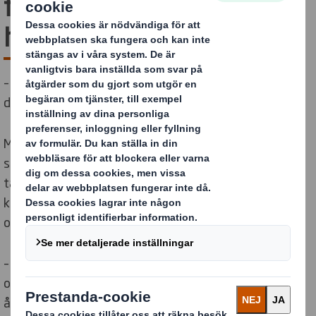
försöker bli bäst på
hållbarhet
– Vi hoppas på stenhård konkurrens. Ju fler som lyckas
desto bättre för planeten.
Miljöambitionerna kommer snabbt på tapeten i vårt
samtal med vd Pär Svärdson. Kanske lite oväntat, med
tanke på den enorma utvecklingen inom Apotea. Här
kunde det vara läge för lite skryt om entreprenörskap
och smarta upplägg. Men den biten är snabbt avklarad.
– Lusten att starta och driva företag kommer från far
och farfar. Mitt första aktiebolag drog jag igång i 16-
årsåldern, med målet att det skulle bli nåt fantastiskt