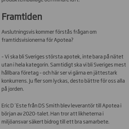
Framtiden
Avslutningsvis kommer förstås frågan om
framtidsvisionerna för Apotea?
– Vi ska bli Sveriges största apotek, inte bara på nätet
utan i hela kategorin. Samtidigt ska vi bli Sveriges mest
hållbara företag – och här ser vi gärna en jättestark
konkurrens. Ju fler som lyckas, desto bättre för oss alla
på jorden.
Eric D´Este från DS Smith blev leverantör till Apotea i
början av 2020-talet. Han tror att likheterna i
miljöansvar säkert bidrog till ett bra samarbete.