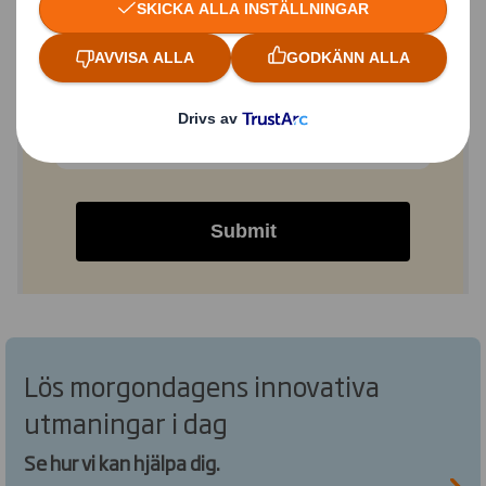
via avanmälningsfunktionen längst ner i våra e-
postmeddelanden eller genom att skicka in ett
kontaktformulär på vår webbplats.
Mer information om hur DS Smith behandlar,
använder och skyddar dina personuppgifter,
hittar du här.
Submit
Lös morgondagens innovativa
utmaningar i dag
Se hur vi kan hjälpa dig.