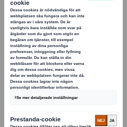
nordiska konsumenter.
Vår nordiska konsumentundersökning kartlägger
konsumenternas förväntningar, behov och önskemål.
Undersökningen visar bland annat att det inte bara är
viktigt att använda återvinningsbara material, utan
också att tydligt kommunicera vad förpackningen är
gjord av.
Rapporten ger dig kunskap och hjälper dig att möta
dina kunders drömmar.