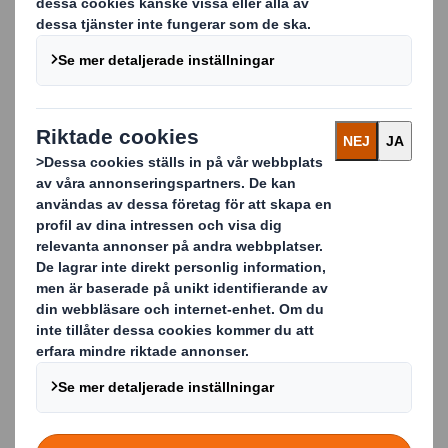
Företag
Land
Funktion/Avdelning
Ja, jag vill gärna få meddelanden, nyheter och
DS
uppdateringar om produkter och tjänster från
Smith
via e-post.
Du kan när som helst dra tillbaka ditt samtycke