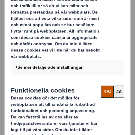
Konsumentundersökningen är framtagen av
analysföretaget Toluna i oktober 2024. Resultaten har
samlats in från över 2 000 konsumenter i Danmark,
Sverige, Norge och Finland.
Hämta undersökningen här.
Förnamn
Efternamn
E-post
Telefonnummer