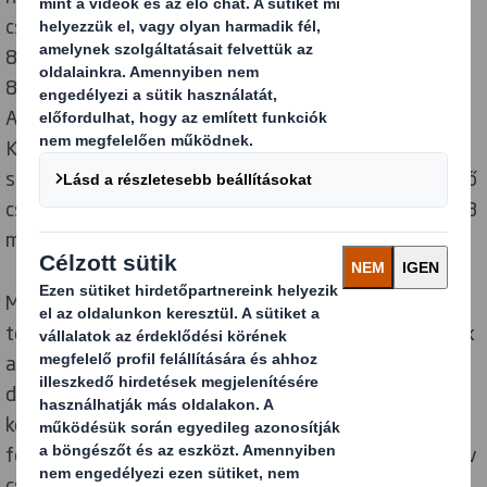
csomagolásokra. A termékek környezeti hatásának
80%-a a tervezési szakaszban eldől. Ezért mintegy
800 tervezőt képeztünk ki a Körforgásos Tervezési
Alaplevek szerinti csomagolásfejlesztésre. Forradalmi
Körforgásos Tervezés Mérőszámai eszközünk
segítségével könnyen összehasonlíthatók a különböző
csomagolási formák fenntarthatósági teljesítménye 8
mutató alapján.
Már több mint 1000 csomagolás designt készítettünk
több millió termékhez, azzal a céllal, hogy csökkentsük
a problémás műanyagok használatát. Az egymilliárd
darab műanyag csomagolóanyag kiváltása csupán a
kezdet, nem a végső cél. Víziónk túlmutat a
fenntartható csomagoláson, és innovatív és interaktív
csomagolásokig terjed, amelyeket a kegmodernebb