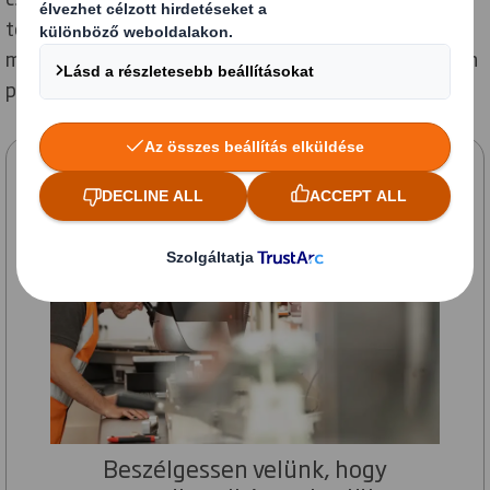
technológiák egészítenek ki. Izgatottak vagyunk,
milyen jövőbeli lehetőségek várnak ránk, s hogy milyen
pozitív hatást gyakorolhatunk környezetünkre.
Szeretne beszélni minderről?
Beszélgessen velünk, hogy