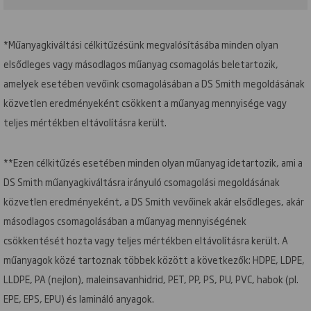
*Műanyagkiváltási célkitűzésünk megvalósításába minden olyan
elsődleges vagy másodlagos műanyag csomagolás beletartozik,
amelyek esetében vevőink csomagolásában a DS Smith megoldásának
közvetlen eredményeként csökkent a műanyag mennyisége vagy
teljes mértékben eltávolításra került.
**Ezen célkitűzés esetében minden olyan műanyag idetartozik, ami a
DS Smith műanyagkiváltásra irányuló csomagolási megoldásának
közvetlen eredményeként, a DS Smith vevőinek akár elsődleges, akár
másodlagos csomagolásában a műanyag mennyiségének
csökkentését hozta vagy teljes mértékben eltávolításra került. A
műanyagok közé tartoznak többek között a következők: HDPE, LDPE,
LLDPE, PA (nejlon), maleinsavanhidrid, PET, PP, PS, PU, PVC, habok (pl.
EPE, EPS, EPU) és lamináló anyagok.