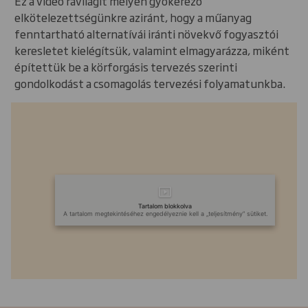
Ez a videó rávilágít mélyen gyökerező
elkötelezettségünkre aziránt, hogy a műanyag
fenntartható alternatívái iránti növekvő fogyasztói
keresletet kielégítsük, valamint elmagyarázza, miként
építettük be a körforgásis tervezés szerinti
gondolkodást a csomagolás tervezési folyamatunkba.
Tartalom blokkolva
A tartalom megtekintéséhez engedélyeznie kell a „teljesítmény” sütiket.
Powered by