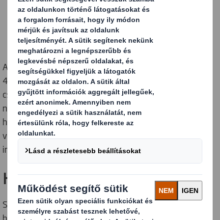
A fogyasztók 25%-a aktívan ellenzi a műanyagot,
41%-a pedig alternatív, megújuló forrásból készült
csomagolást szeretne. Mivel a fogyasztók egyre
nagyobb igényt támasztanak a műanyag
helyettesítésére, mi 100%-ban elkötelezettek
vagyunk amellett, hogy segítsünk vevőinknek
innovatív megoldásokat találni.
Hogyan segíthetünk Önnek?
Segítünk megoldást találni kihívásaira és az egyszer
használatos, „nehezen újrahasznosítható”