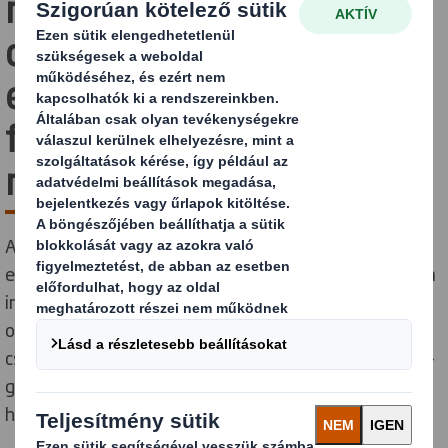
műanyag
csomagolóanyag (és
egyre több) kiváltása
fenntartható csomagolási
megoldásokkal
A világ legikonikusabb FMCG márkái közül többel
együttműködésben élen járunk a műanyag kiváltására
irányuló küzdelemben. 2020 óta több mint 1,7 milliárd
olyan boltok polcain sorakozó mindennapi műanyag
csomagolási cikket cseréltünk le, mint például zöldség-
gyümölcs kistálcák, üdítős palackok esetében gyakran
használt zsugorfólia és műanyag tasakok.