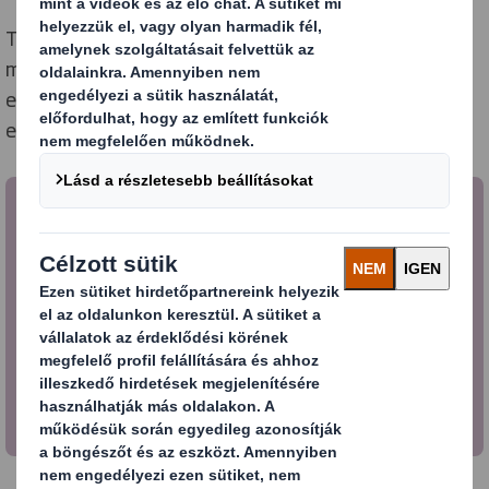
Töltse le információs kiadványunkat, melyből átfogó
magyarázatot kap a Circular Design Metric nyújtotta
előnyökről és alkalmazásáról különböző
esettanulmányokon keresztül.
Ismertető - Körforgásos Tervezés
Mérőszámai
Töltse le információs kiadványunkat, melyből
átfogó magyarázatot kap a Circular Design
Metric nyújtotta előnyökről és alkalmazásáról
különböző esettanulmányokon keresztül.