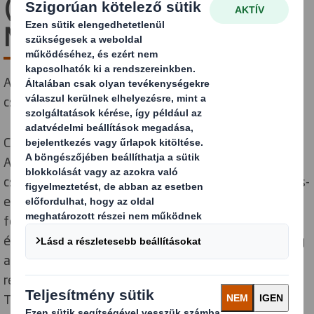
(Körforgásos Tervezés
Mérőszámai)
A legmodernebb eszköz, mely elősegíti, hogy
csomagolása fenntartható legyen
Circular Design Principles (Körforgásos Tervezési
Alapelvek) bevezetését követően kifejlesztettük a
csomagolásoknál alkalmazható Circular Design Metrics-
et (Körforgásos Tervezés Mérőszámait). Ezzel a
forradalmi eszközzel 8 különböző mutatón keresztül
értékelhetjük ki és mérhetjük meg, mennyire felel meg
a csomagolásdesign a körforgásos gazdasági
rendszernek. A Circular Design Metrics (Körforgásos
Tervezés Mérőszámai) - iparágunkban elsőként -