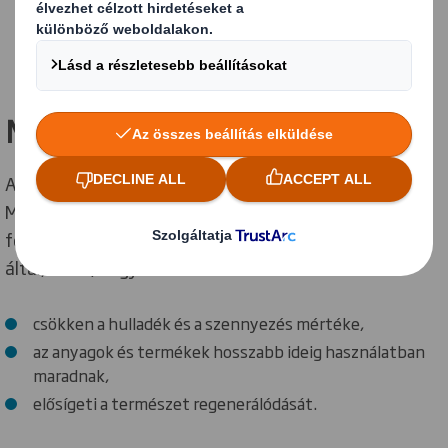
LETÖLTÉS
Mit jelent ez az Ön számára?
A Circular Design Metrics (Körforgásos Tervezés
Mérőszámai) lehetővé teszi, hogy növelje
fenntarthatóság terén teljesítményét a csomagolás
által, azzal, hogy:
csökken a hulladék és a szennyezés mértéke,
az anyagok és termékek hosszabb ideig használatban
maradnak,
elősígeti a természet regenerálódását.