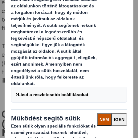
egyértelműen meghatározza, miként teljesít a
csomagolás kialakítása a fenntarthatóságát
tekintetében, és azt, hogy mire kell összpontosítani
figyelmünket.
Tekintse meg videónkat, melyben részletesen
elmagyarázzuk a Circular Design Metrics-et
(Körforgásos Tervezés Mérőszámait), és azt, hogy
hogyan alkalmazzuk a körforgásos gazdaságba
illeszkedő csomagolás tervezésekor.
Circular Design Metrics
(Körforgásos Tervezés
Mérőszámai) ismertető