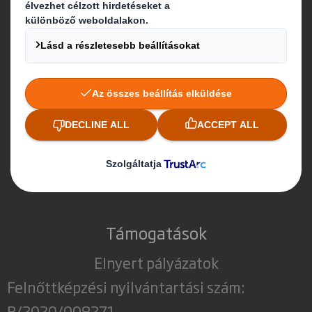
Kapcsolat
Telephelyeink
Kapcsolat
Támogatások
Elnyert pályázatok
Felnőttképzési nyilvántartási szám:
B/2020/008271