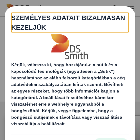
Skip to main content
POS & POP display
Az üzletekben és szupermarketekben
gyakorta használnak „értékesítés helyi”
displayeket, ezek figyelemfelkeltőek kell,
hogy legyenek, és hatékonyan kell
közvetítsék a márkaüzenetet.