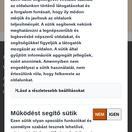
módszereket fejlesszünk ki. Ha érdeklik display
megoldásaink, lépjen velünk kapcsolatba.
A csomagolás újraértelmezése a változó
világban
Abban különbözünk, hogy látjuk, hogy a
csomagolásnak jelentős szerepe van a
minket körülvevő világban.
Kik vagyunk
A DS Smith-ről