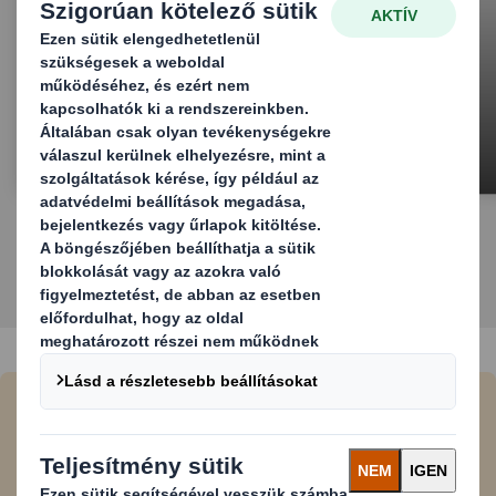
Elemes display-ek és raklap dobozok
Lépjen velünk kapcsolatba
Szorosan együttműködünk vevőink marketing
osztályával és reklámirodájával, hogy innovatív