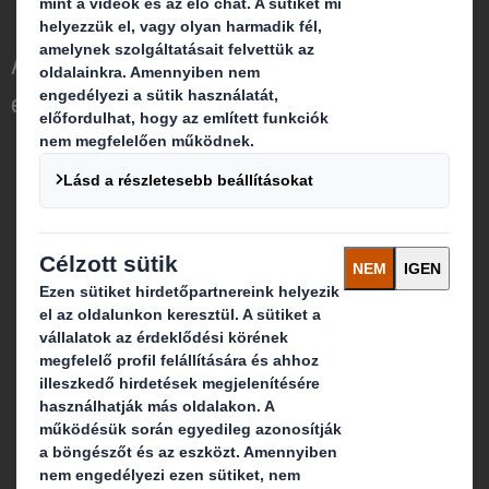
Az International Paperről
Az International Paper és a DS Smith
egyesítéséről
Termékek és szolgáltatások
Fenntarthatóság
Média
Karrier
Mit kínálunk
Csomagolási megoldások
Papíripari termékek
Újrahasznosítási szolgáltatások