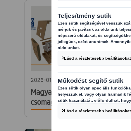
2026-01-20
Magyar fenntartható
csomagolási innovációk
nemzetközi elismerése: két
WorldStar díjat nyert a DS