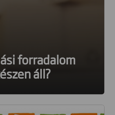
si forradalom
észen áll?