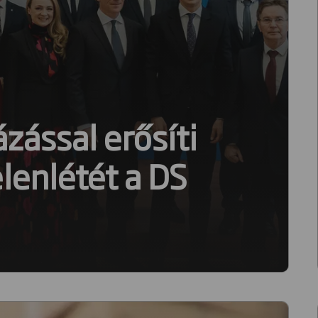
zással erősíti
lenlétét a DS