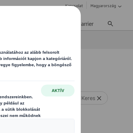
Kapcsolat
Magyarország
enntarthatóság
Média
Karrier
Visszaállítás