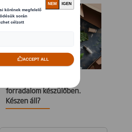
2024-06-14
PPWR. Csomagolási
forradalom készülőben.
Készen áll?