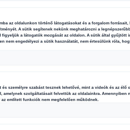
2025-04-15
21,8 milliárd műanyag zacskó
fogja elárasztani a
háztartásokat 2030-ig az
online rendelt divattermékek