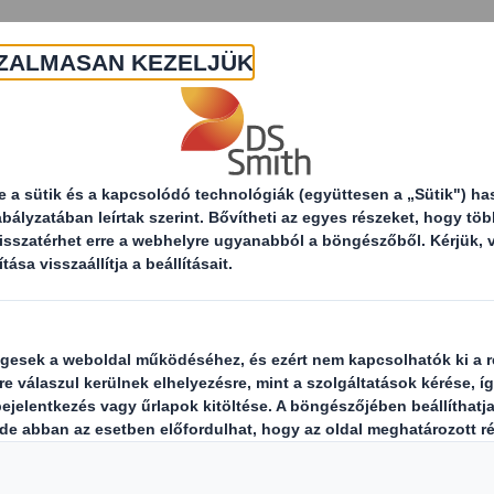
Rólunk
Termékek és szolgáltatások
F
Hírek
Téma
Év