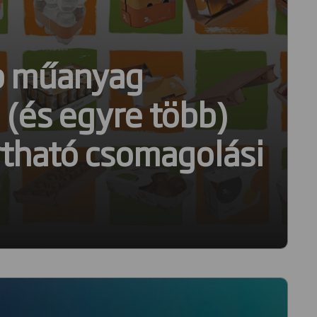
ab műanyag
(és egyre több)
rtható csomagolási