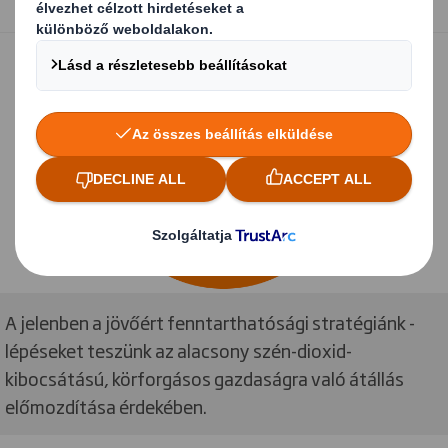
A jelenben a jövőért fenntarthatósági stratégiánk -
lépéseket teszünk az alacsony szén-dioxid-
kibocsátású, körforgásos gazdaságra való átállás
előmozdítása érdekében.