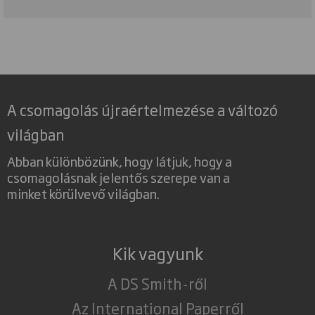
A csomagolás újraértelmezése a változó
világban
Abban különbözünk, hogy látjuk, hogy a
csomagolásnak jelentős szerepe van a
minket körülvevő világban.
Kik vagyunk
A DS Smith-ről
Az International Paperről