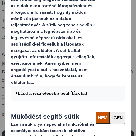
fenntarthatósági stratégiánkat, ambiciózus rövid és
hosszú távú célokat tűztünk ki, amelyek
megerősítették a körforgásos gazdaság iránti
elkötelezettségünket küldetésünk nyomán, ami A
csomagolás újraértelmezése a változó világban.
A jelenben a jövőért fenntarthatósági stratégiánk a
jelenre és a jövőre irányuló törekvéseinket is
tartalmazza, és azokra a fenntarthatósági kihívásokra
összpontosít, amelyekkel ma szembesülünk, valamint
azokra, amelyek hatással lesznek a jövő generációira.
Ez lehetővé teszi számunkra, hogy az alacsony szén-
dioxid-kibocsátású, körforgásos gazdaságra való
átállást segítsük.