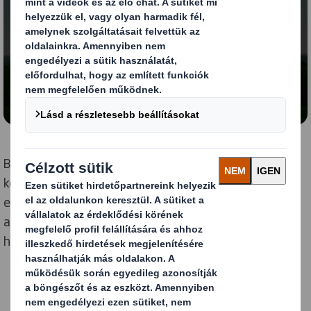
Tartalom blokkolva
A videó megtekintéséhez engedélyeznie kell a
„funkcionális” sütiket.
Beállításaim módosítása
Büszkék vagyunk a vevőinkkel, beszállítóinkkal és
közösségeinkkel együttműködve eddig elért
eredményekre. Jó úton haladunk afelé, hogy elérjük
ambiciózus céljainkat, sőt egyes esetekben a kitűzött
határidő előtt is.