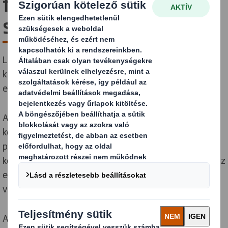
fenntarthatósági
stratégia
Lépéseket teszünk az alacsony szén-dioxid-
kibocsátás, körforgásos gazdaságra való átállás
előmozdítása érdekében.
A DS Smith-nél a fenntarthatóság szerves részét
képezi körforgásos üzleti modellünknek. A legnagyobb
pozitív hatást az alacsony szén-dioxid-kibocsátású,
körforgásos gazdaság megteremtésével érhetjük el. Ez
egy olyan út, amin több mint egy évtizede járunk
vevőinkkel és kollégáinkkal.
Amikor 2020-ban elindítottuk a Jelenben a jövőért