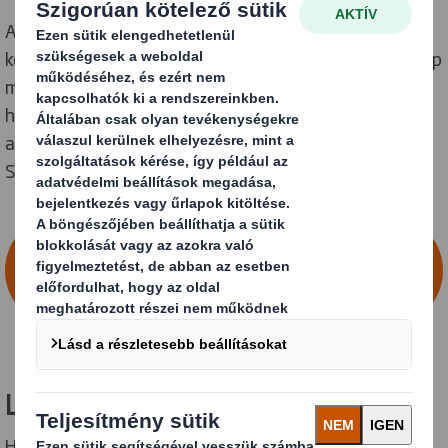
A DS Smith vagyunk. Nemcsak csomagolásokat
készítünk, amelyeket szinte a világ minden pontján nap
mint nap használnak. Az egész iparágban változást
hozunk, olyan emberekkel, akik osztoznak
ambícióinkban és pozitív változást akarnak elérni.
Szeretne csatlakozni hozzánk?
BÖNGÉSSZEN AZ ÁLLÁSAJÁNLATOK
KÖZÖTT ÉS FEDEZZE FEL ÚJ KARRIERJÉT
A DS SMITH-NÉL
Légyen önmaga, formálja a jövőt
Hiszünk abban, hogy egy jobb, fenntarthatóbb és