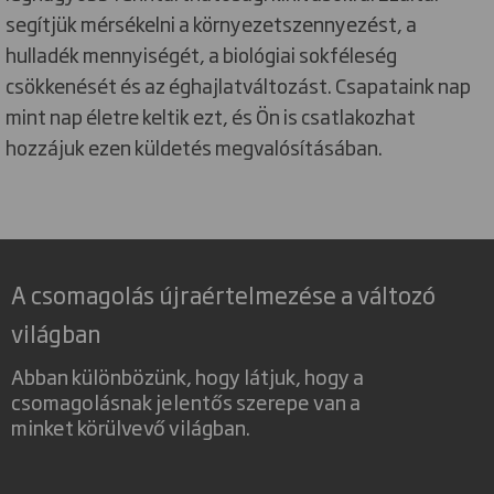
segítjük mérsékelni a környezetszennyezést, a
hulladék mennyiségét, a biológiai sokféleség
csökkenését és az éghajlatváltozást. Csapataink nap
mint nap életre keltik ezt, és Ön is csatlakozhat
hozzájuk ezen küldetés megvalósításában.
A csomagolás újraértelmezése a változó
világban
Abban különbözünk, hogy látjuk, hogy a
csomagolásnak jelentős szerepe van a
minket körülvevő világban.