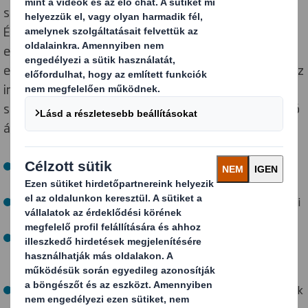
szélesebb társadalunk érdekében is. Európa-szerte és
Észak-Amerikában olyan kultúrát építettünk ki, amely
elősegíti az önazonos megnyilvánulást, egymás
elfogadását, teret ad a kreativitásnak és támogatja az
innovációt, amely mindannyiunkat segít az alacsony
szén-dioxid-kibocsátású, körforgásos gazdaságra való
átállásban.
Aktív munkavállalói érdekképviseleti csoportjaink
sokszínű közösségeinket képviselik.
Az Ellen MacArthur Alapítvány mindössze 19 stratégiai
partnere vagyunk.
Egyike vagyunk annak a hét csomagolási vállalatnak a
világon, akik elkötelezték magukat az ENSZ Race to
Zero mellett.
Feső vezetésünk több mint harmada nő, ebből 37%-uk
igazgatósági szinten tölt be szerepet, és igyekszünk