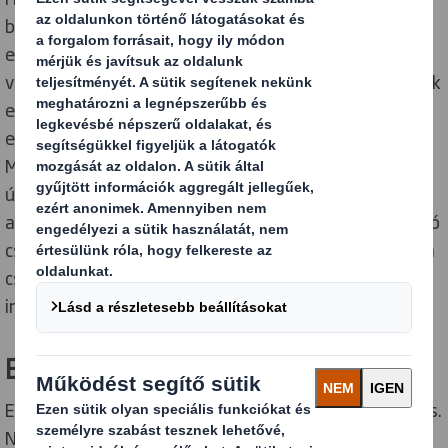
befogadóbb jövőt teremthetünk, ha a megfelelő
embereket hozzuk össze. Olyan embereket, akik
valóban vágynak arra, hogy tegyenek. Akik támogatják
egymást, ugyanakkor többre és jobbra buzdítják
egymást, hogy munkájukkal változást érjenek el.
Minden nap. Küldetésünk a csomagolás
újraértelmezése egy változó világban; az innovatív új
anyagoktól a tervezésen át, a gyökeres változást hozó
csomagolásfejlesztésig, adatokig. Ez az, ami inspirálja
csapatunkat szerte a világon. Reméljük, hogy Önt is
inspirálja.
Együtt változást hozunk
Elkötelezettek vagyunk, hogy előmozdítsuk a változás.
Nemcsak a környezetünk, hanem közösségeink és a