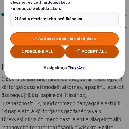
tovább növelni ezt a számot.
Iparági szinten vezető fenntarthatósági stratégiánk az
egész vállalatot átölelő irányelveink mind a
fenntarthatóbb jövő felé vezető utunkat segítik. Ilyen
például a Körfogásos Tervezési Alapelveiről szóló
képzésünk és a helyi közösségekben zajló lokális
biodiverzitási projektek.
Három üzeltág. Egy cél
Globális vállalatunk három üzletágból áll. Ezek együtt
körforgásos üzleti modellt alkotnak; a papírhulladékot
összegyűjtjük új papír előállításához,
újrahasznosítjuk, majd csomagolóanyaggá alakítjuk.
14 nap alatt. A körforgásos gazdaságra való
törekvésünk valódi megoldást jelent a világ előtt álló
legnagyobb fenntarthatósági kihívásokra. Ezáltal