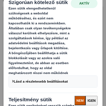
SALES OFFICE BUDAPEST
Graphisoft Park Záhony u. 7
1031 BUDAPEST
Hungary
P: +36 1 889 3465
F: +36 1 889 3466
Kapcsolatfelvétel űrlapon keresztül
Töltse ki és küldje el az alábbi űrlapot, és DS Smith egyik
munkatársa hamarosan felveszi Önnel a kapcsolatot.
Köszönjük!
Keresztnév
Vezetéknév