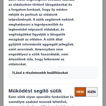
Email cím
Telefonszám
Cégnév
Ország