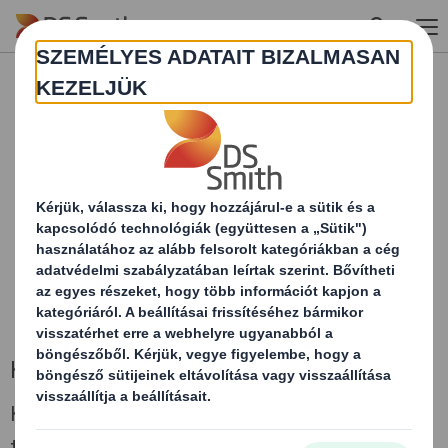
Skip to main content
TARTALOM BLOKKOLVA
A térkép megtekintéséhez engedélyeznie kell a
„funkcionális” sütiket.
BEÁLLÍTÁSAIM MÓDOSÍTÁSA
AZ OLDAL ÚJRATÖLTÉSE
Kapcsolat
Kérjük, válassza ki, hogy vállalatunk melyik
területével szeretné felvenni a kapcsolatot.