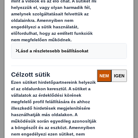
Város
Irányítószám
Munkakör
Szeretnék további információkat kapni