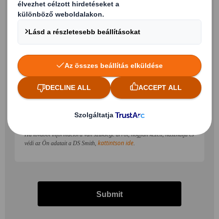
Szeretnék e-mailben értesítéseket, híreket és friss
információkat kapni a
DS Smith
termékeiről és
szolgáltatásairól.*
Az e-mailes marketinggel kapcsolatos beleegyezését bármikor
visszavonhatja az e-mail marketing üzenetünk alján található leiratkozási
lehetőség használatával.
Ha további információra van szüksége arról, hogyan kezeli, használja és
kattintson ide
védi az Ön adatait a DS Smith,
.
Submit