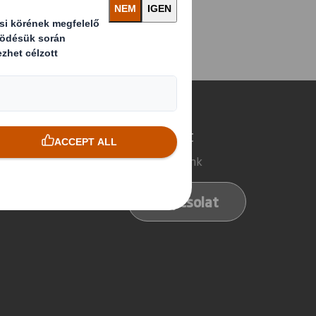
álunk
Kapcsolat
si megoldások
Telephelyeink
 termékek
Kapcsolat
sítási szolgáltatások