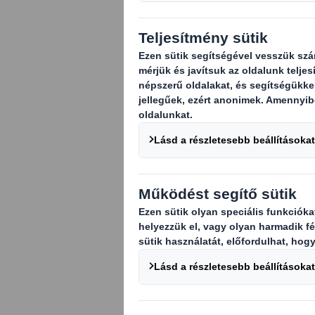
nagyszámú munk
zéró toleranci
szemben mind a
láncán belül.
A 2015-ös modernko
felülvizsgáltuk az 
hogy meghatározzuk
milyen további int
megakadályozása ér
láncainkban. Az alá
rabszolgaságról és 