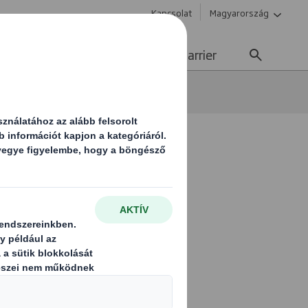
Kapcsolat
Magyarország
enntarthatóság
Média
Karrier
rabszolgaság
áll
k, valamint