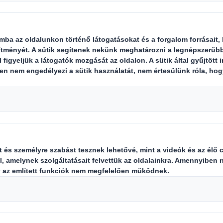
avállalót foglalkoztat közvetlenü
át alkalmaz a modernkori rabszolga
 szervezet teljes egészében, mind 
ri rabszolgaságra vonatkozó törvény bevezet
irányelveknek való megfelelési és kockázatkeze
, mire vonatkozóan rendelkezünk már intézke
ézkedésekre lehet szükség a rabszolgaság és 
dekében vállalkozásunk bármely részében vagy
bbi irányelvek támasztják alá szemléletünket, e
embercsempészetről szóló éves nyilatkozatunk 