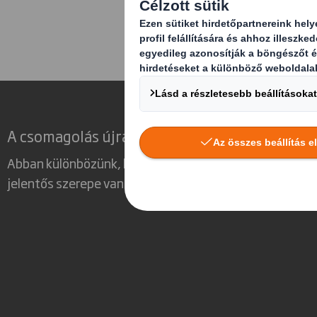
szolgál.
A csomagolás újraértelmezése a változó vilá
Abban különbözünk, hogy látjuk, hogy a csomagolásna
jelentős szerepe van a minket körülvevő világban.