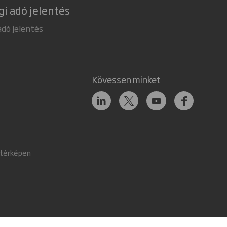
gi adó jelentés
adó jelentés
Kövessen minket
 térképen