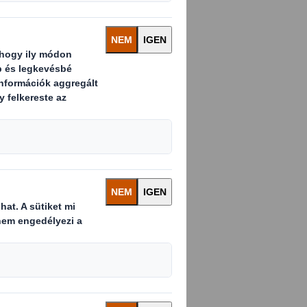
l. A DS Smith
tartással
az ellátási
ését követően
lési folyamatainkat,
désekkel, és
az embercsempészet
 ellátási
lveinket, valamint a
is tájékoztatásul