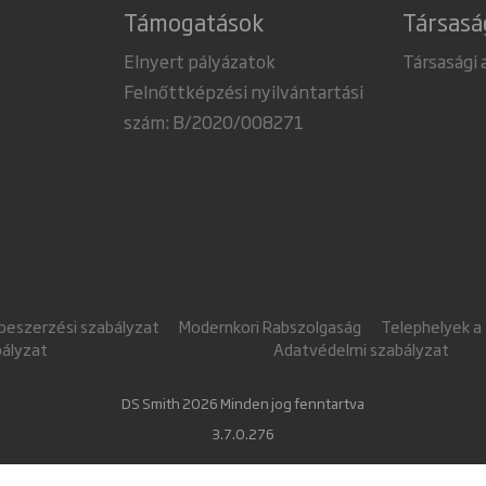
Támogatások
Társasá
Elnyert pályázatok
Társasági 
Felnőttképzési nyilvántartási
szám: B/2020/008271
 beszerzési szabályzat
Modernkori Rabszolgaság
Telephelyek a
bályzat
Adatvédelmi szabályzat
DS Smith 2026 Minden jog fenntartva
3.7.0.276