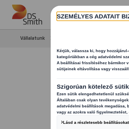
Skip to main content
Vállalatunk
Rólunk
Beszállítói i
Modernkor
A DS Smith Gro
kapcsolatban a