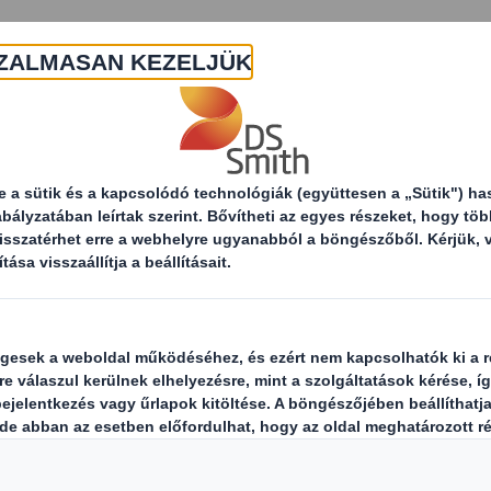
Rólunk
Termékek és szolgáltatások
F
nformációk
Felelős beszerzés
Modernkori 
i rabszolgaság
up számos különböző szervezettel 
z ellátási láncban, melyben működi