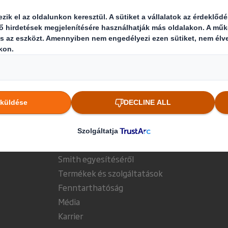
gban
Kik vagyunk
Mit kín
A DS Smith-ről
Csomagolá
k
Az International Paperről
Papíripari
Az International Paper és a DS
Újrahaszno
Smith egyesítéséről
Termékek és szolgáltatások
Fenntarthatóság
Média
Karrier